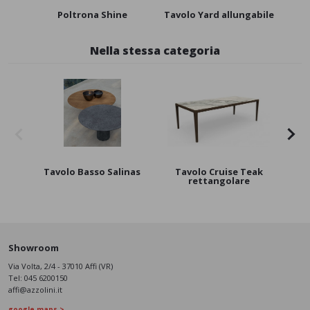
Poltrona Shine
Tavolo Yard allungabile
Ta
Nella stessa categoria
Tavolo Basso Salinas
Tavolo Cruise Teak
Ta
rettangolare
Showroom
Via Volta, 2/4 - 37010 Affi (VR)
Tel:
045 6200150
affi@azzolini.it
google maps >