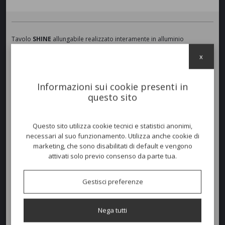
Tavolo
SHINE
allungabile realizzato interamente in alluminio
verniciato con piano in doghe di Teak.
x
L’uso dell’alluminio fa sì che la collezione sia estremamente leggera,
quindi funzionale, ed altamente resistente agli agenti atmosferici. Il
tavolo dispone di due prolunghe da 56cm l'una. Prodotto per uso
Informazioni sui cookie presenti in
Residenziale.
questo sito
Colori disponibili
Questo sito utilizza cookie tecnici e statistici anonimi,
necessari al suo funzionamento. Utilizza anche cookie di
marketing, che sono disabilitati di default e vengono
attivati solo previo consenso da parte tua.
Dimensioni e peso
Larghezza:
100cm
Gestisci preferenze
Profondità:
180/292 (56+56)cm
Nega tutti
Altezza:
64/74cm