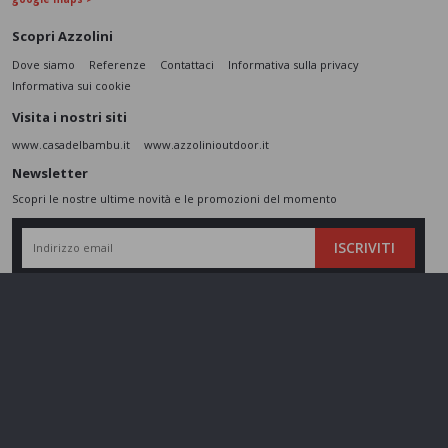
Scopri Azzolini
Dove siamo
Referenze
Contattaci
Informativa sulla privacy
Informativa sui cookie
Visita i nostri siti
www.casadelbambu.it
www.azzolinioutdoor.it
Newsletter
Scopri le nostre ultime novità e le promozioni del momento
ISCRIVITI
L’interessato,
letta l'informativa
dichiara di aver compreso le finalità e le modalità
del trattamento ivi descritte e presta il suo consenso al trattamento e alla
comunicazione dei dati personali per i fini di marketing
Seguici sui social