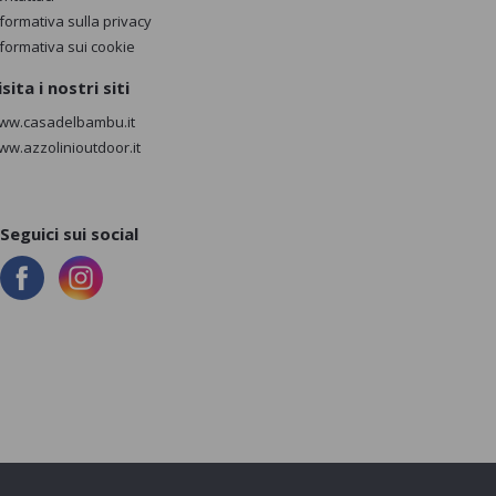
nformativa sulla privacy
nformativa sui cookie
isita i nostri siti
ww.casadelbambu.it
ww.azzolinioutdoor.it
Seguici sui social