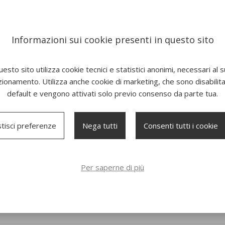
Informazioni sui cookie presenti in questo sito
esto sito utilizza cookie tecnici e statistici anonimi, necessari al 
zionamento. Utilizza anche cookie di marketing, che sono disabilitat
default e vengono attivati solo previo consenso da parte tua.
New
New
tisci preferenze
Nega tutti
Consenti tutti i cookie
Per saperne di più
olo Alu
Sedia Coney 3640
Poltrona C