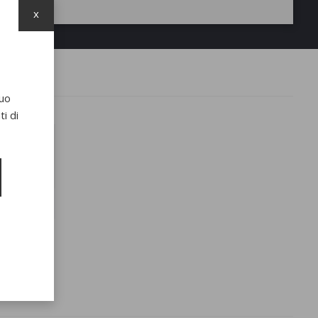
x
suo
i di
oney 3645