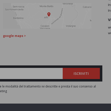
I
I
V
w
w
google maps >
ISCRIVITI
e le modalità del trattamento ivi descritte e presta il suo consenso al
keting