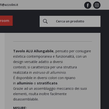
fi@azzolini.it
wroom
Tavolo ALU Allungabile
, pensato per coniugare
estetica contemporanea e funzionalità, con un
design versatile adatto a diversi
contesti; si caratterizza per una struttura
realizzata in
estruso di alluminio
.
É disponibile in diversi colori con ripiano
in
alluminio
o
stratificato
.
Grazie ad un assemblaggio meccanico dei suoi
elementi, risulta inoltre facilmente
disassemblabile.
MISURE: