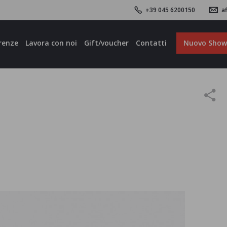
+39 045 6200150
af
renze
Lavora con noi
Gift/voucher
Contatti
Nuovo Sho