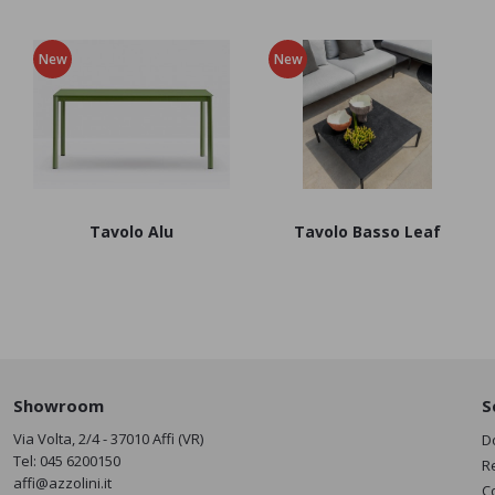
New
New
Tavolo Alu
Tavolo Basso Leaf
Showroom
S
Via Volta, 2/4 - 37010 Affi (VR)
D
Tel:
045 6200150
R
affi@azzolini.it
C