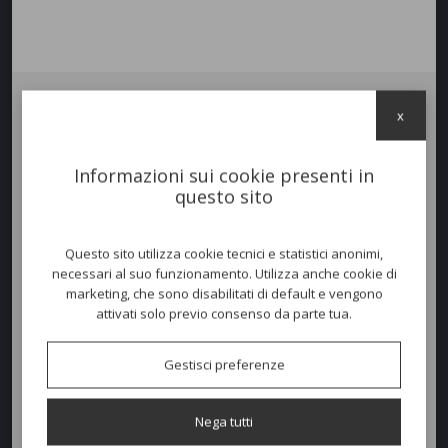
x
Tavolo RIO ALU FIX
è un tavolo con piano dogato in alluminio
verniciato dalla texture righettata e struttura anch’essa in alluminio
verniciato. Una spiccata personalità dai rigorosi toni architetturali e
Informazioni sui cookie presenti in
dall’aspetto materico.
questo sito
Colori disponibili
Questo sito utilizza cookie tecnici e statistici anonimi,
necessari al suo funzionamento. Utilizza anche cookie di
marketing, che sono disabilitati di default e vengono
attivati solo previo consenso da parte tua.
Dimensioni e peso
Larghezza:
85cm
Gestisci preferenze
Profondità:
210cm
Nega tutti