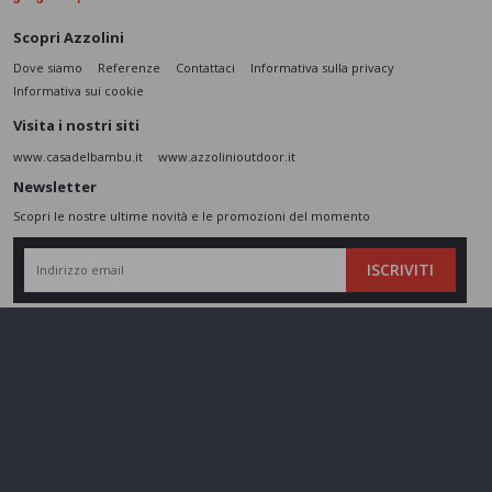
Scopri Azzolini
Dove siamo
Referenze
Contattaci
Informativa sulla privacy
Informativa sui cookie
Visita i nostri siti
www.casadelbambu.it
www.azzolinioutdoor.it
Newsletter
Scopri le nostre ultime novità e le promozioni del momento
ISCRIVITI
L’interessato,
letta l'informativa
dichiara di aver compreso le finalità e le modalità
del trattamento ivi descritte e presta il suo consenso al trattamento e alla
comunicazione dei dati personali per i fini di marketing
Seguici sui social