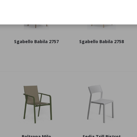
Sgabello Babila 2757
Sgabello Babila 2758
Poltrona Milo
Sedia Trill Bistrot