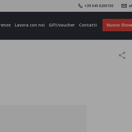
+39 045 6200150
af
renze
Lavora con noi
Gift/voucher
Contatti
Nuovo Sho