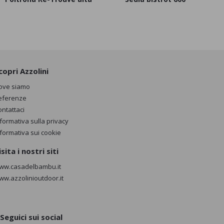
copri Azzolini
ove siamo
eferenze
ontattaci
nformativa sulla privacy
nformativa sui cookie
isita i nostri siti
ww.casadelbambu.it
ww.azzolinioutdoor.it
Seguici sui social