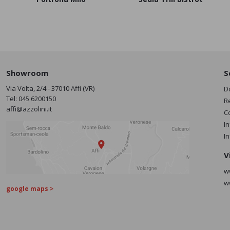
Showroom
S
Via Volta, 2/4 - 37010 Affi (VR)
D
Tel:
045 6200150
R
affi@azzolini.it
C
I
I
V
w
w
google maps >