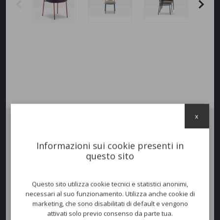
x
Sedia STIEL 2960,
una collezione di sedute ispirata ad un’idea di
eleganza e raffinatezza. Presenta un telaio in
tubo d’acciaio
dalle
Informazioni sui cookie presenti in
curve sinuose e un’imbottitura in schiumato poliuretanico soffice e
questo sito
generosa. I due elementi, unendosi armoniosamente, rendono questa
collezione confortevole e caratterizzata da una minuziosa attenzione
ai dettagli. Sedile e schienale si agganciano al telaio prevedendo un
Questo sito utilizza cookie tecnici e statistici anonimi,
fissaggio senza viti a vista. I rivestimenti e le finiture disponibili
necessari al suo funzionamento. Utilizza anche cookie di
permettono a Stiel di adattarsi ad ogni situazione, in ambito
contract
o
marketing, che sono disabilitati di default e vengono
residenziale
.
attivati solo previo consenso da parte tua.