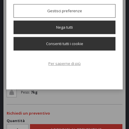
Gestisci preferenze
Nega tutti
Consenti tutti i cookie
Dimensioni e peso
Larghezza:
525cm
Per saperne di più
Profondità:
540cm
Altezza:
81/47cm
Peso:
7kg
Richiedi un preventivo
Quantità