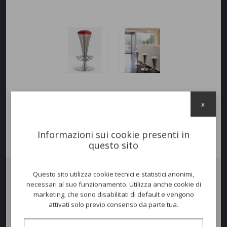
x
Informazioni sui cookie presenti in
questo sito
Questo sito utilizza cookie tecnici e statistici anonimi,
necessari al suo funzionamento. Utilizza anche cookie di
Sgabello
DREAM
.
marketing, che sono disabilitati di default e vengono
Colonna conica in acciaio cromato o satinato, poggiapiedi in
attivati solo previo consenso da parte tua.
pressofusione d’alluminio lucidato o satinato. Seduta imbottita con
diverse tipologie di tessuti.
Altezza seduta 80cm.