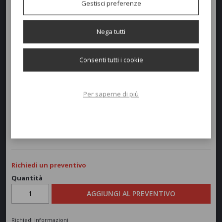
Gestisci preferenze
Nega tutti
Consenti tutti i cookie
Dimensioni e peso
Altezza:
80cm
Per saperne di più
Diametro:
41-29cm
Peso:
25kg
Richiedi un preventivo
Quantità
AGGIUNGI AL PREVENTIVO
Richiedi informazioni