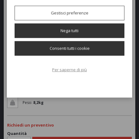
Gestisci preferenze
Nega tutti
Consenti tutti i cookie
Dimensioni e peso
Larghezza:
55cm
Per saperne di più
Profondità:
51cm
Altezza:
73-48cm
Peso:
8,2kg
Richiedi un preventivo
Quantità