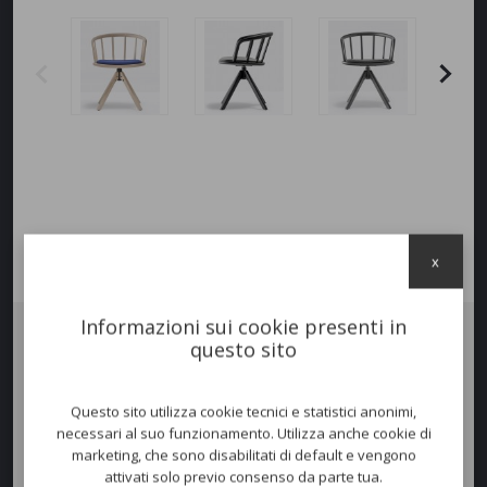
x
Informazioni sui cookie presenti in
questo sito
Poltrona
NYM
con schienale ad arco in legno curvato che si innesta in
una soluzione di continuità al sedile in massello sagomato, diventando
bracciolo. Versione con
sedile imbottito
. Base
girevole
con
Questo sito utilizza cookie tecnici e statistici anonimi,
meccanismo di ritorno.
necessari al suo funzionamento. Utilizza anche cookie di
marketing, che sono disabilitati di default e vengono
attivati solo previo consenso da parte tua.