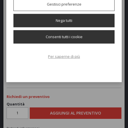
Gestisci preferenze
Nega tutti
Dimensioni e peso
Consenti tutti i cookie
Larghezza:
65cm
Profondità:
59cm
Per saperne di più
Altezza:
80-45cm
Peso:
6,5kg
Richiedi un preventivo
Quantità
AGGIUNGI AL PREVENTIVO