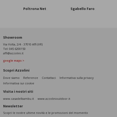
Poltrona Net
Sgabello Faro
P
Showroom
Via Volta, 2/4 - 37010 Affi (VR)
Tel:
045 6200150
affi@azzolini.it
google maps >
Scopri Azzolini
Dove siamo
Referenze
Contattaci
Informativa sulla privacy
Informativa sui cookie
Visita i nostri siti
www.casadelbambu.it
www.azzolinioutdoor.it
Newsletter
Scopri le nostre ultime novità e le promozioni del momento