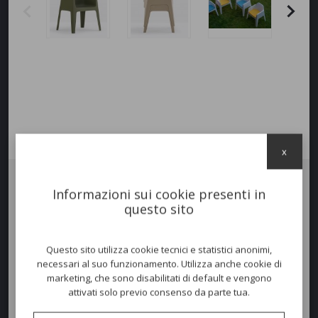
x
Informazioni sui cookie presenti in
Poltrona
PLUS
, realizzata in polipropilene stampato a iniezione,
questo sito
disponibile in 6 colori.
Impilabile
. Disponibile come optional il
cuscino seduta.
Questo sito utilizza cookie tecnici e statistici anonimi,
necessari al suo funzionamento. Utilizza anche cookie di
marketing, che sono disabilitati di default e vengono
attivati solo previo consenso da parte tua.