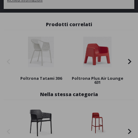
Richiedi informazioni
Prodotti correlati
Poltrona Tatami 306
Poltrona Plus Air Lounge
Basa
631
Nella stessa categoria