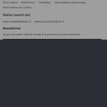
Dove siamo
Referenze
Contattaci
Informativa sulla privacy
Informativa sui cookie
Visita i nostri siti
www.casadelbambu.it
www.azzolinioutdoor.it
Newsletter
Scopri le nostre ultime novità e le promozioni del momento
ISCRIVITI
L’interessato,
letta l'informativa
dichiara di aver compreso le finalità e le modalità
del trattamento ivi descritte e presta il suo consenso al trattamento e alla
comunicazione dei dati personali per i fini di marketing
Seguici sui social
Azzolini SRL - P.IVA 01802860237 - Cap. Sociale 110.000 € - REA
VR197974 -
gestisci cookie