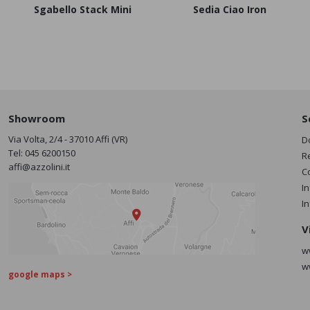
Sgabello Stack Mini
Sedia Ciao Iron
Showroom
S
Via Volta, 2/4 - 37010 Affi (VR)
D
Tel:
045 6200150
R
affi@azzolini.it
C
I
I
V
w
w
google maps >