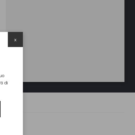
x
suo
i di