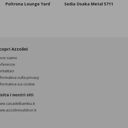
Poltrona Lounge Yard
Sedia Osaka Metal 5711
copri Azzolini
ove siamo
eferenze
ontattaci
nformativa sulla privacy
nformativa sui cookie
isita i nostri siti
ww.casadelbambu.it
ww.azzolinioutdoor.it