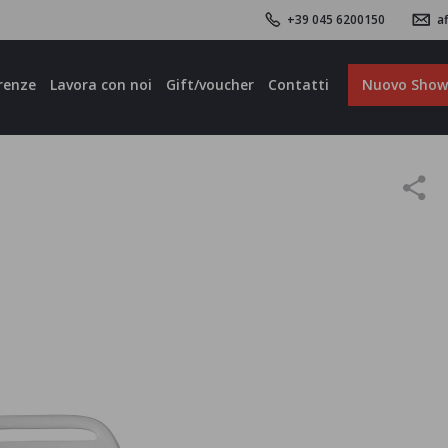
+39 045 6200150
af
renze
Lavora con noi
Gift/voucher
Contatti
Nuovo Sho