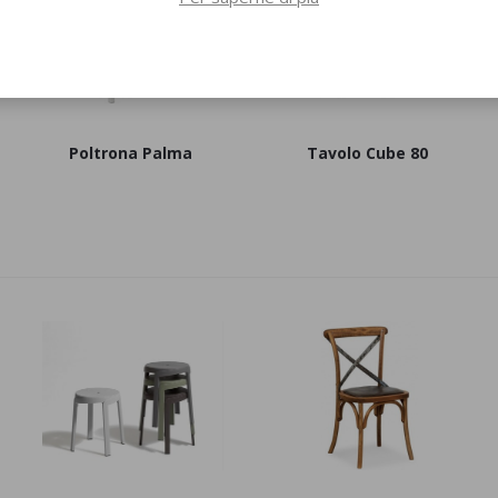
Poltrona Palma
Tavolo Cube 80