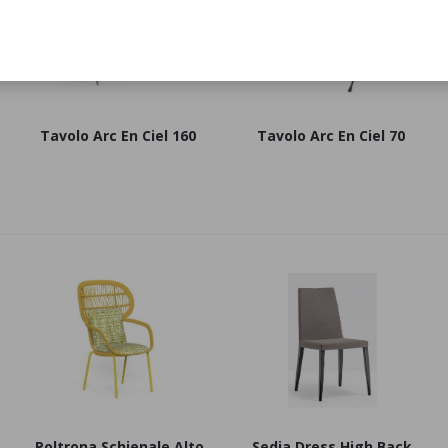
Tavolo Arc En Ciel 160
Tavolo Arc En Ciel 70
Poltrona Schienale Alto
Sedia Dress High Back