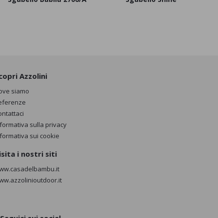
copri Azzolini
ove siamo
eferenze
ontattaci
nformativa sulla privacy
nformativa sui cookie
isita i nostri siti
ww.casadelbambu.it
ww.azzolinioutdoor.it
Seguici sui social