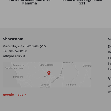
Panama
531
Showroom
S
Via Volta, 2/4 - 37010 Affi (VR)
D
Tel:
045 6200150
R
affi@azzolini.it
C
I
I
V
w
w
google maps >