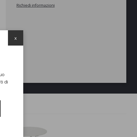
Richiedi informazioni
x
suo
i di