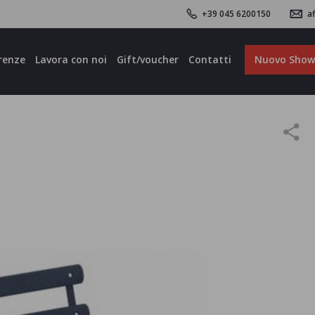
+39 045 6200150
af
renze
Lavora con noi
Gift/voucher
Contatti
Nuovo Sho