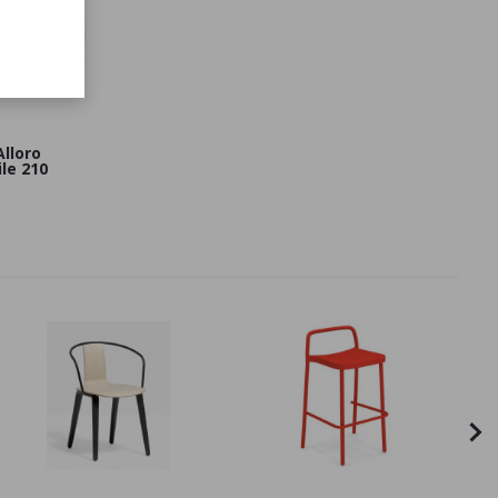
lloro
le 210