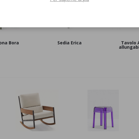
ona Bora
Sedia Erica
Tavolo A
allungabi