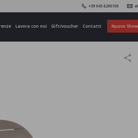
+39 045 6200150
af
renze
Lavora con noi
Gift/voucher
Contatti
Nuovo Sho