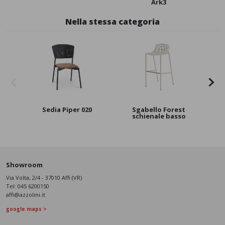
Ark3
Nella stessa categoria
Sedia Piper 020
Sgabello Forest
Se
schienale basso
Showroom
Via Volta, 2/4 - 37010 Affi (VR)
Tel:
045 6200150
affi@azzolini.it
google maps >