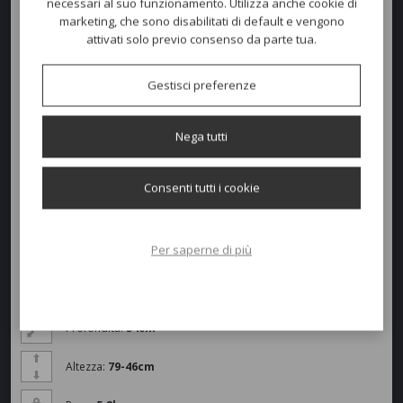
necessari al suo funzionamento. Utilizza anche cookie di
e gambe in
massello di frassiono
tinto in 3 colorazioni.
marketing, che sono disabilitati di default e vengono
attivati solo previo consenso da parte tua.
Gestisci preferenze
Nega tutti
Consenti tutti i cookie
Per saperne di più
Dimensioni e peso
Larghezza:
53.5cm
Profondità:
54cm
Altezza:
79-46cm