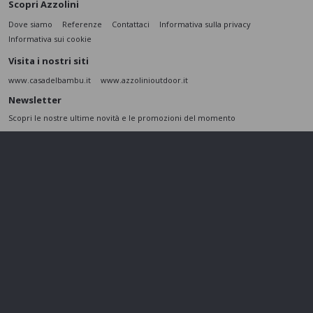
Scopri Azzolini
Dove siamo
Referenze
Contattaci
Informativa sulla privacy
Informativa sui cookie
Visita i nostri siti
www.casadelbambu.it
www.azzolinioutdoor.it
Newsletter
Scopri le nostre ultime novità e le promozioni del momento
ISCRIVITI
L’interessato,
letta l'informativa
dichiara di aver compreso le finalità e le modalità
del trattamento ivi descritte e presta il suo consenso al trattamento e alla
comunicazione dei dati personali per i fini di marketing
Seguici sui social