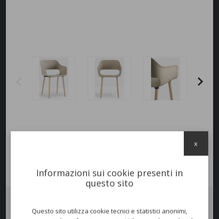
x
Informazioni sui cookie presenti in
questo sito
Questo sito utilizza cookie tecnici e statistici anonimi,
Poltrona
BABILA
. con scocca in
polipropilene
disponibile in 6 colori