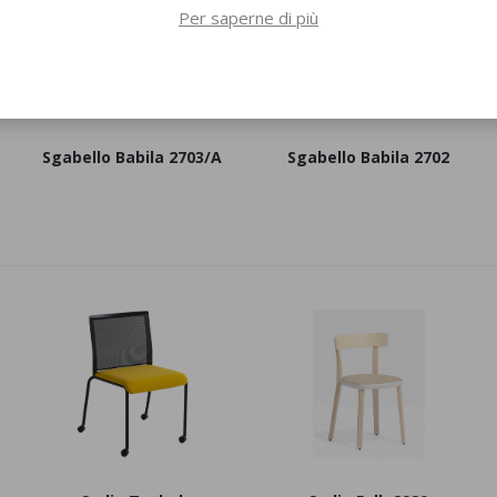
Per saperne di più
Sgabello Babila 2703/A
Sgabello Babila 2702