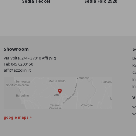
Sedia Teckel
Sedia Folk 2920
Showroom
S
Via Volta, 2/4 - 37010 Affi (VR)
D
Tel:
045 6200150
R
affi@azzolini.it
C
I
I
V
w
w
google maps >