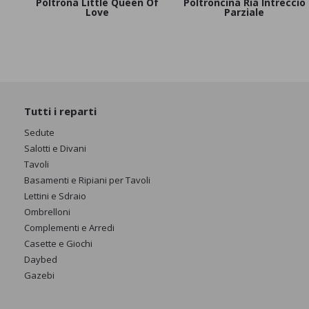
Poltrona Little Queen Of
Poltroncina Ria Intreccio
Love
Parziale
Tutti i reparti
Sedute
Salotti e Divani
Tavoli
Basamenti e Ripiani per Tavoli
Lettini e Sdraio
Ombrelloni
Complementi e Arredi
Casette e Giochi
Daybed
Gazebi