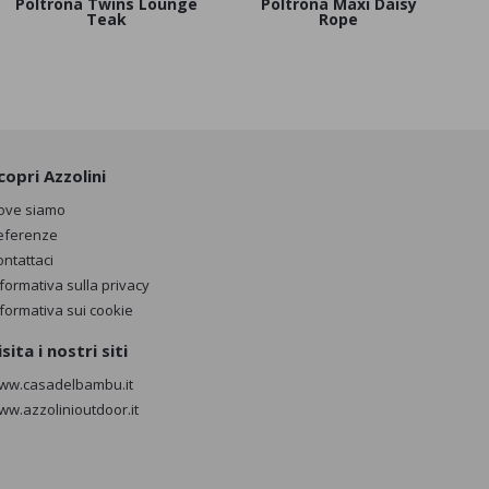
Poltrona Twins Lounge
Poltrona Maxi Daisy
Teak
Rope
copri Azzolini
ove siamo
eferenze
ontattaci
nformativa sulla privacy
nformativa sui cookie
isita i nostri siti
ww.casadelbambu.it
ww.azzolinioutdoor.it