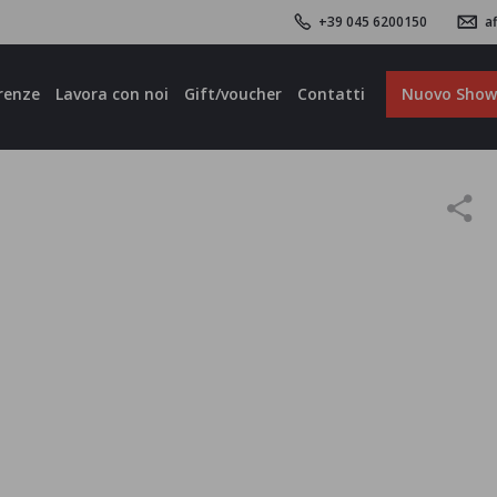
+39 045 6200150
af
renze
Lavora con noi
Gift/voucher
Contatti
Nuovo Sho