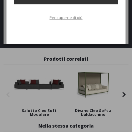
Richiedi un preventivo
Quantità
Per saperne di più
AGGIUNGI AL PREVENTIVO
Richiedi informazioni
Prodotti correlati
Salotto Cleo Soft
Divano Cleo Soft a
Tav
Modulare
baldacchino
Nella stessa categoria