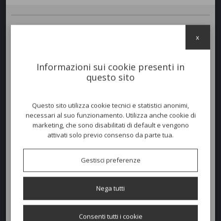
SALOTTO CLEO SOFT
in alluminio verniciato a polvere per uso
x
esterno. Cuscineria disponibile in tessuto Bianco Silver (C96W) per la
struttura
bianca
; tessuto Warm White (C53) per la struttura
verde
bamboo
oppure tessuto Grigio scuro (C95) per la struttura
grafite
.
Informazioni sui cookie presenti in
Tutta la cuscineria è sfoderabile e lavabile e resistente agli agenti
questo sito
atmosferici.
COMPOSTO DA:
Questo sito utilizza cookie tecnici e statistici anonimi,
living armchair 100x110 h.65
necessari al suo funzionamento. Utilizza anche cookie di
sofa 100x230 h.65
marketing, che sono disabilitati di default e vengono
rocking 85x90 h.73
attivati solo previo consenso da parte tua.
SCHEDA TECNICA
Gestisci preferenze
Colori disponibili
Nega tutti
Consenti tutti i cookie