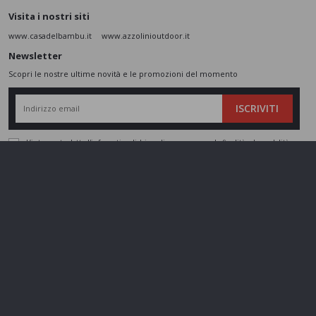
Visita i nostri siti
www.casadelbambu.it
www.azzolinioutdoor.it
Newsletter
Scopri le nostre ultime novità e le promozioni del momento
ISCRIVITI
L’interessato,
letta l'informativa
dichiara di aver compreso le finalità e le modalità
del trattamento ivi descritte e presta il suo consenso al trattamento e alla
comunicazione dei dati personali per i fini di marketing
Seguici sui social
Azzolini SRL - P.IVA 01802860237 - Cap. Sociale 110.000 € - REA
VR197974 -
gestisci cookie
Made by