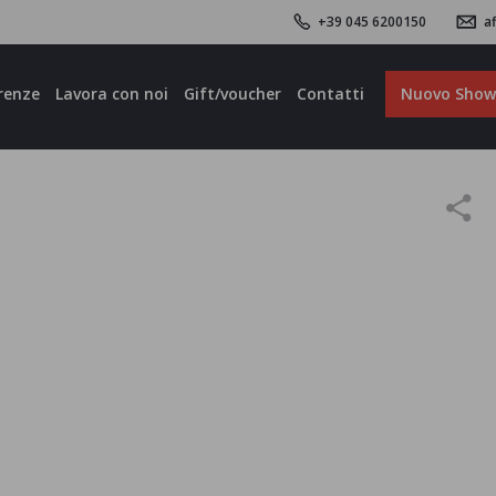
+39 045 6200150
af
renze
Lavora con noi
Gift/voucher
Contatti
Nuovo Sho