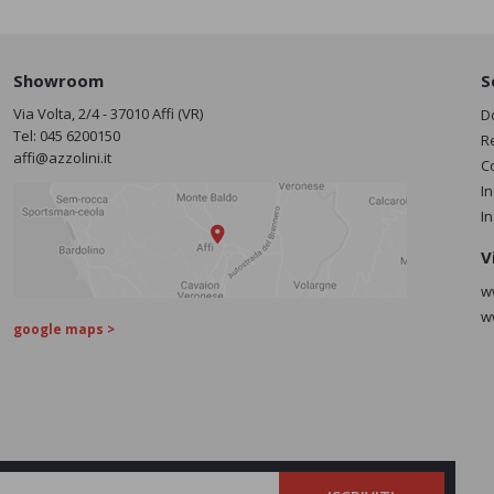
Showroom
S
Via Volta, 2/4 - 37010 Affi (VR)
D
Tel:
045 6200150
R
affi@azzolini.it
C
I
I
V
w
w
google maps >