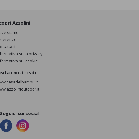
copri Azzolini
ove siamo
eferenze
ontattaci
nformativa sulla privacy
nformativa sui cookie
isita i nostri siti
ww.casadelbambu.it
ww.azzolinioutdoor.it
Seguici sui social