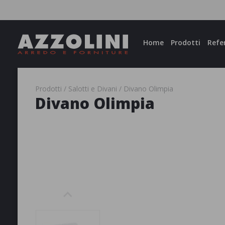
Facebook
Instagram
Home
Prodotti
Refe
Prodotti
Salotti e Divani
Divano Olimpia
Divano Olimpia