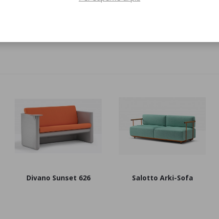
Poltrona Lounge
Tavolino basso Olimpia
Olimpia
Divano Sunset 626
Salotto Arki-Sofa