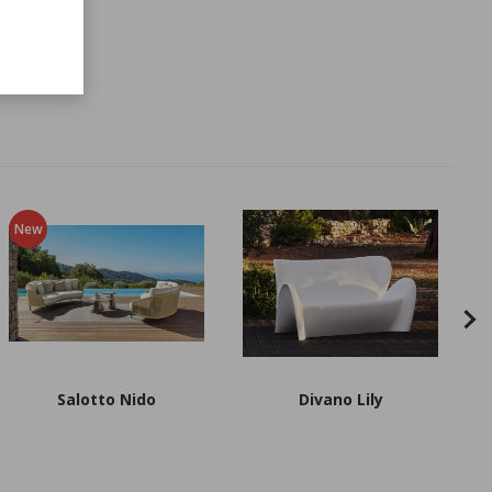
New
N
Salotto Nido
Divano Lily