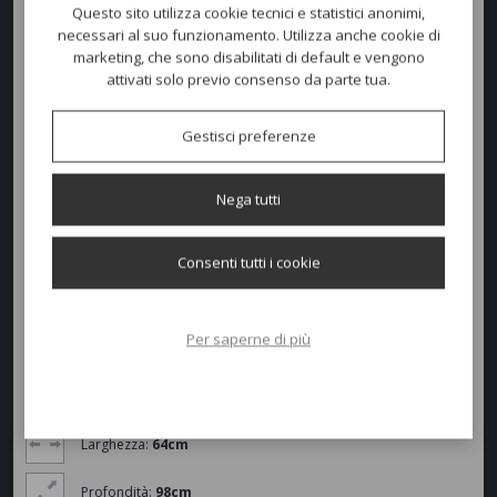
Sdraio PARK.
Questo sito utilizza cookie tecnici e statistici anonimi,
Linee curve che si intersecano e si bilanciano a vicenda in una sdraio
necessari al suo funzionamento. Utilizza anche cookie di
che è un inno al comfort e alla distensione. Innumerevoli le
marketing, che sono disabilitati di default e vengono
combinazioni di colori e finiture possibili in una seduta che offre
attivati solo previo consenso da parte tua.
flessibilità e leggerezza.
Richiudibile.
COLORI TEXPLAST:
Gestisci preferenze
texplast nero
texplast tortora
Nega tutti
texplast bianco
texplast ecru
Consenti tutti i cookie
Colori disponibili
Per saperne di più
Dimensioni e peso
Larghezza:
64cm
Profondità:
98cm