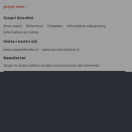
google maps >
Scopri Azzolini
Dove siamo
Referenze
Contattaci
Informativa sulla privacy
Informativa sui cookie
Visita i nostri siti
www.casadelbambu.it
www.azzolinioutdoor.it
Newsletter
Scopri le nostre ultime novità e le promozioni del momento
ISCRIVITI
L’interessato,
letta l'informativa
dichiara di aver compreso le finalità e le modalità
del trattamento ivi descritte e presta il suo consenso al trattamento e alla
comunicazione dei dati personali per i fini di marketing
Seguici sui social