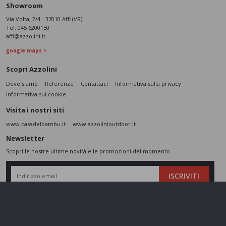
Showroom
Via Volta, 2/4 - 37010 Affi (VR)
Tel:
045 6200150
affi@azzolini.it
google maps >
Scopri Azzolini
Dove siamo
Referenze
Contattaci
Informativa sulla privacy
Informativa sui cookie
Visita i nostri siti
www.casadelbambu.it
www.azzolinioutdoor.it
Newsletter
Scopri le nostre ultime novità e le promozioni del momento
ISCRIVITI
L’interessato,
letta l'informativa
dichiara di aver compreso le finalità e le modalità
del trattamento ivi descritte e presta il suo consenso al trattamento e alla
comunicazione dei dati personali per i fini di marketing