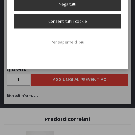
Larghezza:
32cm
Nega tutti
Profondità:
32cm
Consenti tutti i cookie
Altezza:
45cm
Peso:
4,2kg
Per saperne di più
Richiedi un preventivo
Quantità
AGGIUNGI AL PREVENTIVO
Richiedi informazioni
Prodotti correlati