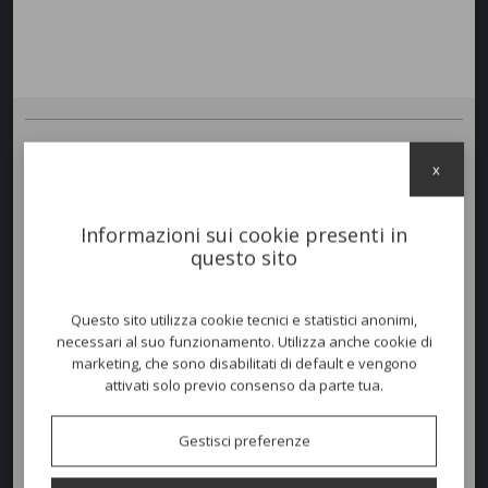
Sgabello
QUATRIS
basso in acciaio zincato e verniciato per uso
x
esterno. Per la sua forma e robustezza può essere usato anche come
tavolino d'appoggio. Disponibile in vari colori.
Impilabile
.
Informazioni sui cookie presenti in
ALTRA MISURA DISPONIBILE:
questo sito
Quadrato 40x40 h.45.
Questo sito utilizza cookie tecnici e statistici anonimi,
Colori disponibili
necessari al suo funzionamento. Utilizza anche cookie di
marketing, che sono disabilitati di default e vengono
attivati solo previo consenso da parte tua.
Gestisci preferenze
Dimensioni e peso