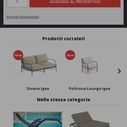
AGGIUNGI AL PREVENTIVO
Richiedi informazioni
Prodotti correlati
New
New
New
Divano Igea
Poltrona Lounge Igea
Po
Nella stessa categoria