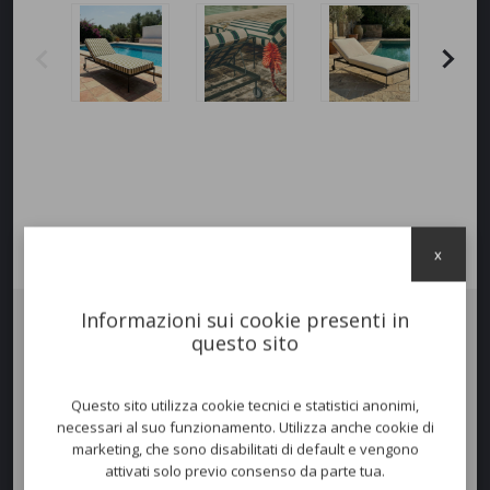
x
Informazioni sui cookie presenti in
questo sito
Il
lettino IGEA
interpreta il relax outdoor in chiave contemporanea,
unendo comfort, resistenza e raffinata essenzialità.
È pensato per chi desidera un lettino prendisole di design capace di
Questo sito utilizza cookie tecnici e statistici anonimi,
valorizzare giardini, terrazze e aree piscina con un’eleganza senza
necessari al suo funzionamento. Utilizza anche cookie di
tempo.
marketing, che sono disabilitati di default e vengono
La
struttura
è in
ferro zincato
verniciato a polveri ed è dotato di ruote
attivati solo previo consenso da parte tua.
e di schienale reclinabile; può essere completata da cuscini coordinati