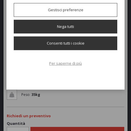
con classiche righe o a tinta unita.
Gestisci preferenze
Colori disponibili
Nega tutti
Consenti tutti i cookie
Dimensioni e peso
Larghezza:
204cm
Per saperne di più
Profondità:
86cm
Altezza:
40cm
Peso:
35kg
Richiedi un preventivo
Quantità