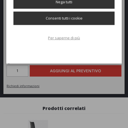
Nega tutti
Profondità:
40cm
Consenti tutti i cookie
Altezza:
73cm
Peso:
17kg
Per saperne di più
Richiedi un preventivo
Quantità
AGGIUNGI AL PREVENTIVO
Richiedi informazioni
Prodotti correlati