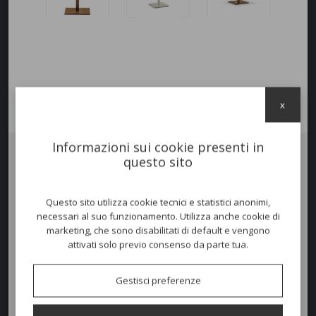
x
Informazioni sui cookie presenti in
questo sito
Basamento
INOX
, in ghisa sabbiata colonna d'acciaio
verniciata in
vari colori
. Per le seguenti finiture:
Inox satinato, Inox lucido,
Effetto corten, e gli effetti anticati Rame, Ottone o Bronzo
,
Questo sito utilizza cookie tecnici e statistici anonimi,
viene dotata di copribase in acciaio. Piedini regolabili a
necessari al suo funzionamento. Utilizza anche cookie di
richiesta. Abbinabile a ripiani in diverse dimensioni e finiture.
Portata
marketing, che sono disabilitati di default e vengono
max piano quadrato 90x90cm
.
attivati solo previo consenso da parte tua.
Gestisci preferenze
Dimensioni e peso
Larghezza:
40cm