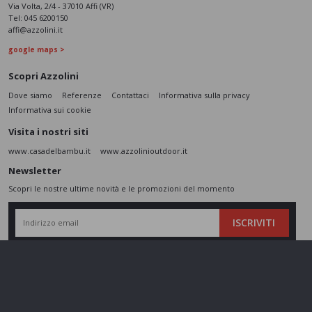
Via Volta, 2/4 - 37010 Affi (VR)
Tel:
045 6200150
affi@azzolini.it
google maps >
Scopri Azzolini
Dove siamo
Referenze
Contattaci
Informativa sulla privacy
Informativa sui cookie
Visita i nostri siti
www.casadelbambu.it
www.azzolinioutdoor.it
Newsletter
Scopri le nostre ultime novità e le promozioni del momento
ISCRIVITI
L’interessato,
letta l'informativa
dichiara di aver compreso le finalità e le modalità
del trattamento ivi descritte e presta il suo consenso al trattamento e alla
comunicazione dei dati personali per i fini di marketing
Seguici sui social