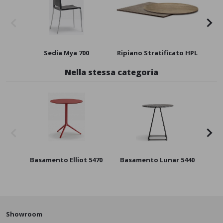
Sedia Mya 700
Ripiano Stratificato HPL
Nella stessa categoria
Basamento Elliot 5470
Basamento Lunar 5440
Bas
Showroom