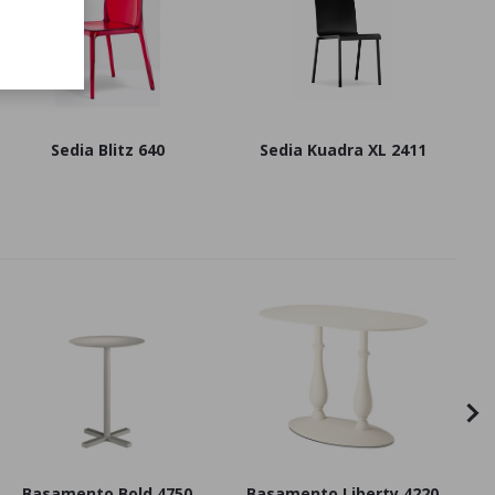
Sedia Blitz 640
Sedia Kuadra XL 2411
Basamento Bold 4750
Basamento Liberty 4220
B