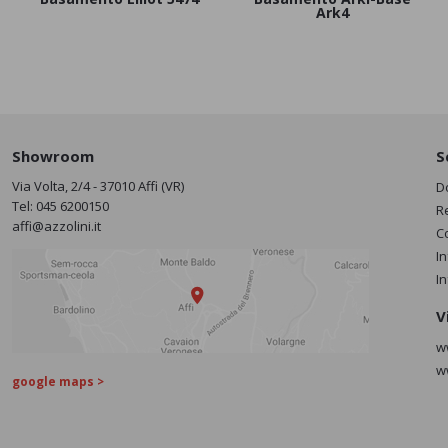
Ark4
Showroom
S
Via Volta, 2/4 - 37010 Affi (VR)
D
Tel:
045 6200150
R
affi@azzolini.it
C
I
I
V
w
w
google maps >