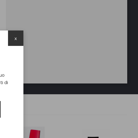
x
suo
i di