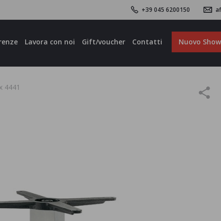
+39 045 6200150
af
renze
Lavora con noi
Gift/voucher
Contatti
Nuovo Sho
x 4441