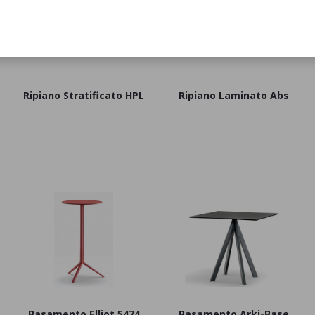
Ripiano Stratificato HPL
Ripiano Laminato Abs
Basamento Elliot 5474
Basamento Arki-Base