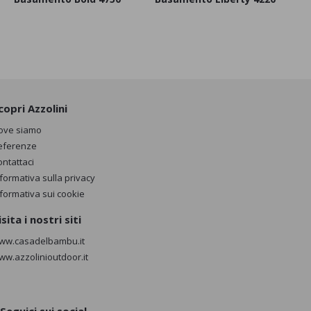
copri Azzolini
ove siamo
eferenze
ontattaci
nformativa sulla privacy
nformativa sui cookie
isita i nostri siti
ww.casadelbambu.it
ww.azzolinioutdoor.it
Seguici sui social