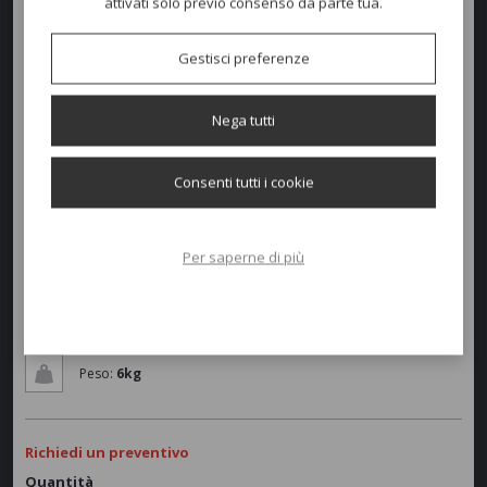
attivati solo previo consenso da parte tua.
Il piano è ribaltabile
La struttura è impilabile orizzontalmente
Gestisci preferenze
Colori disponibili
Nega tutti
Consenti tutti i cookie
Dimensioni e peso
Larghezza:
52,5cm
Per saperne di più
Profondità:
49cm
Altezza:
72cm
Peso:
6kg
Richiedi un preventivo
Quantità