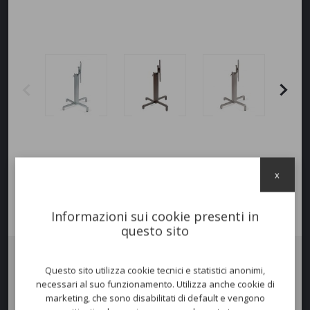
x
Informazioni sui cookie presenti in
questo sito
Questo sito utilizza cookie tecnici e statistici anonimi,
Basamento
IBISCO
, in alluminio verniciato a polveri poliestere, con
necessari al suo funzionamento. Utilizza anche cookie di
flangia ribaltabile e base impilabile, dotato di piedini regolabili.
marketing, che sono disabilitati di default e vengono
Basamento
adatto per piani della misura massima di: ø 80 - 80x80 cm.