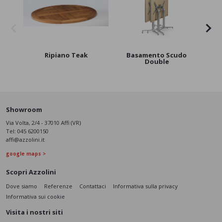
Ripiano Teak
Basamento Scudo
Bas
Double
Showroom
Via Volta, 2/4 - 37010 Affi (VR)
Tel:
045 6200150
affi@azzolini.it
google maps >
Scopri Azzolini
Dove siamo
Referenze
Contattaci
Informativa sulla privacy
Informativa sui cookie
Visita i nostri siti