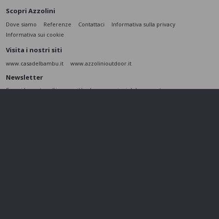
Scopri Azzolini
Dove siamo
Referenze
Contattaci
Informativa sulla privacy
Informativa sui cookie
Visita i nostri siti
www.casadelbambu.it
www.azzolinioutdoor.it
Newsletter
Scopri le nostre ultime novità e le promozioni del momento
ISCRIVITI
L’interessato,
letta l'informativa
dichiara di aver compreso le finalità e le modalità
del trattamento ivi descritte e presta il suo consenso al trattamento e alla
comunicazione dei dati personali per i fini di marketing
Seguici sui social