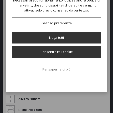
necessari al suo funzionamento. Utilizza anche cookie di
marketing, che sono disabilitati di default e vengono
attivati solo previo consenso da parte tua.
Basamento ELLIOT
Interamente in alluminio
, con colonna in estruso e piedi in
Gestisci preferenze
pressofusione.
Disponibile con
finiture per interno o
con trattamento
per uso
Nega tutti
esterno
.
Consenti tutti i cookie
Per saperne di più
Disponibile anche nelle versione con piano abbattibile.
Dimensioni e peso
Altezza:
108cm
Diametro:
66cm