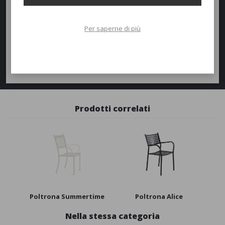
Richiedi un preventivo
Quantità
Per saperne di più
AGGIUNGI AL PREVENTIVO
Richiedi informazioni
Prodotti correlati
Poltrona Summertime
Poltrona Alice
Nella stessa categoria