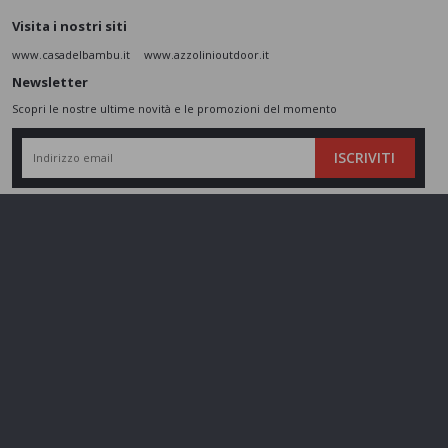
Visita i nostri siti
www.casadelbambu.it
www.azzolinioutdoor.it
Newsletter
Scopri le nostre ultime novità e le promozioni del momento
ISCRIVITI
L’interessato,
letta l'informativa
dichiara di aver compreso le finalità e le modalità
del trattamento ivi descritte e presta il suo consenso al trattamento e alla
comunicazione dei dati personali per i fini di marketing
Seguici sui social
Azzolini SRL - P.IVA 01802860237 - Cap. Sociale 110.000 € - REA
VR197974 -
gestisci cookie
Made by