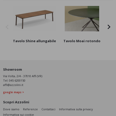
Tavolo Shine allungabile
Tavolo Moai rotondo
Ta
Showroom
Via Volta, 2/4 - 37010 Affi (VR)
Tel:
045 6200150
affi@azzolini.it
google maps >
Scopri Azzolini
Dove siamo
Referenze
Contattaci
Informativa sulla privacy
Informativa sui cookie