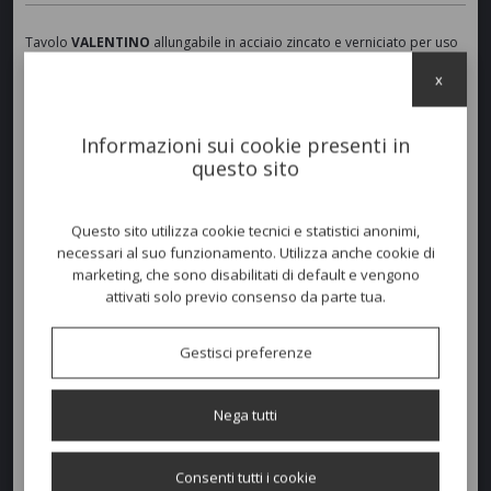
Tavolo
VALENTINO
allungabile in acciaio zincato e verniciato per uso
esterno. Dotato di 4 piedi regolabili e prolunga con sistema di
x
apertura a libro. L'estensione fino a 3 metri e venti permette di
ospitare fino a 12 persone comode.
Informazioni sui cookie presenti in
questo sito
Colori disponibili
Questo sito utilizza cookie tecnici e statistici anonimi,
necessari al suo funzionamento. Utilizza anche cookie di
Dimensioni e peso
marketing, che sono disabilitati di default e vengono
attivati solo previo consenso da parte tua.
Larghezza:
100cm
Profondità:
220/320cm
Gestisci preferenze
Altezza:
75cm
Nega tutti
Peso:
68kg
Consenti tutti i cookie