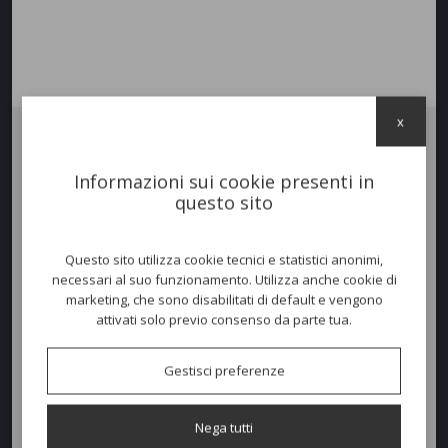
x
Tavolo
COLLIER ROTONDO
, struttura in acciaio e piano
Informazioni sui cookie presenti in
in lamiera zincata e verniciata.
questo sito
Disponibile in diverse colorazioni.
Disponibile anche con piano in
gres porcellanato
nella misura ø
150
h. 74
cm.
Questo sito utilizza cookie tecnici e statistici anonimi,
necessari al suo funzionamento. Utilizza anche cookie di
marketing, che sono disabilitati di default e vengono
Colori disponibili
attivati solo previo consenso da parte tua.
Gestisci preferenze
Dimensioni e peso
Nega tutti
Altezza:
75,50cm