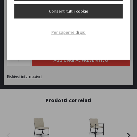
Diametro:
150cm
Consenti tutti i cookie
Peso:
53,80kg
Per saperne di più
Richiedi un preventivo
Quantità
AGGIUNGI AL PREVENTIVO
Richiedi informazioni
Prodotti correlati
New