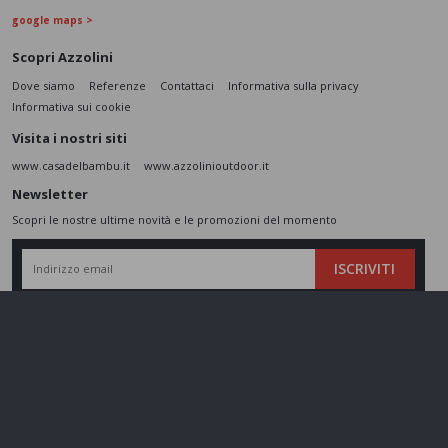
google maps >
Scopri Azzolini
Dove siamo
Referenze
Contattaci
Informativa sulla privacy
Informativa sui cookie
Visita i nostri siti
www.casadelbambu.it
www.azzolinioutdoor.it
Newsletter
Scopri le nostre ultime novità e le promozioni del momento
ISCRIVITI
L’interessato,
letta l'informativa
dichiara di aver compreso le finalità e le modalità
del trattamento ivi descritte e presta il suo consenso al trattamento e alla
comunicazione dei dati personali per i fini di marketing
Seguici sui social