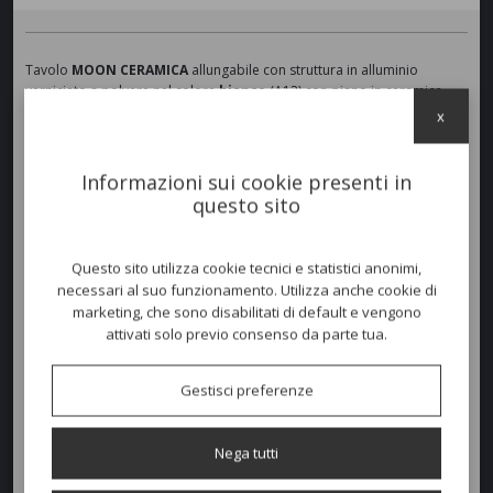
Tavolo
MOON CERAMICA
allungabile con struttura in alluminio
verniciato a polvere nel colore
bianco
(A12) con piano in ceramica
color Perla (S4),
tortora
(A13) con piano in ceramica color Beige
x
(S18) o
grafite
(A14) con piano in ceramica color Carbone (S11).
Sistema di apertura e chiusura del tavolo a scomparsa, prolunga
inclusa. Tavolo raffinato adatto per un utilizzo residenziale all'aperto.
Informazioni sui cookie presenti in
questo sito
Colori disponibili
Questo sito utilizza cookie tecnici e statistici anonimi,
necessari al suo funzionamento. Utilizza anche cookie di
marketing, che sono disabilitati di default e vengono
Dimensioni e peso
attivati solo previo consenso da parte tua.
Larghezza:
100cm
Gestisci preferenze
Profondità:
240/300cm
Nega tutti
Altezza:
76cm