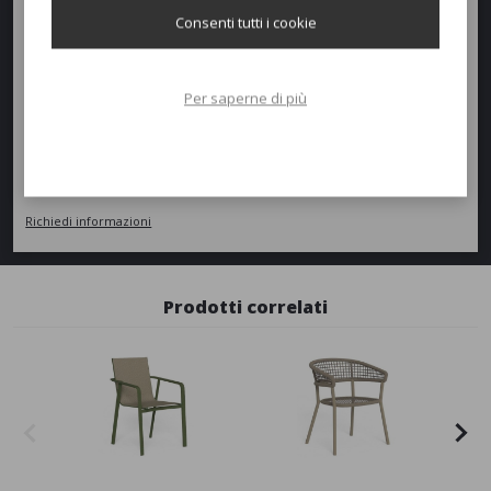
Peso:
88kg
Consenti tutti i cookie
Per saperne di più
Richiedi un preventivo
Quantità
AGGIUNGI AL PREVENTIVO
Richiedi informazioni
Prodotti correlati