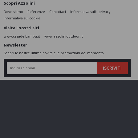
Scopri Azzolini
Dove siamo
Referenze
Contattaci
Informativa sulla privacy
Informativa sui cookie
Visita i nostri siti
www.casadelbambu.it
www.azzolinioutdoor.it
Newsletter
Scopri le nostre ultime novità e le promozioni del momento
ISCRIVITI
L’interessato,
letta l'informativa
dichiara di aver compreso le finalità e le modalità
del trattamento ivi descritte e presta il suo consenso al trattamento e alla
comunicazione dei dati personali per i fini di marketing
Seguici sui social