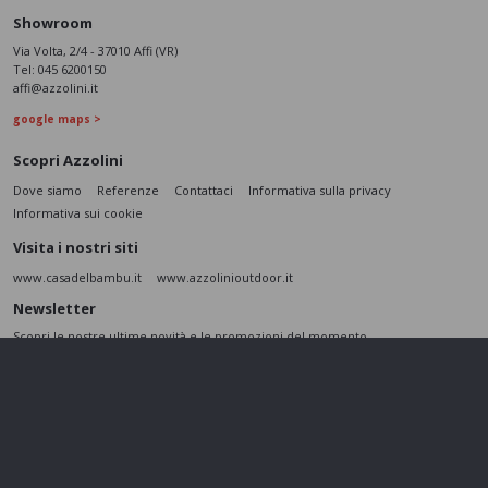
Showroom
Via Volta, 2/4 - 37010 Affi (VR)
Tel:
045 6200150
affi@azzolini.it
google maps >
Scopri Azzolini
Dove siamo
Referenze
Contattaci
Informativa sulla privacy
Informativa sui cookie
Visita i nostri siti
www.casadelbambu.it
www.azzolinioutdoor.it
Newsletter
Scopri le nostre ultime novità e le promozioni del momento
ISCRIVITI
L’interessato,
letta l'informativa
dichiara di aver compreso le finalità e le modalità
del trattamento ivi descritte e presta il suo consenso al trattamento e alla
comunicazione dei dati personali per i fini di marketing