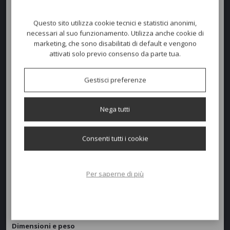
Tavolo FABBRICO
, quadrato o rettangolare in acciaio. Disponibile in
Questo sito utilizza cookie tecnici e statistici anonimi,
diverse finiture, verniciato a polvere per la versione
OUTDOOR
e con
necessari al suo funzionamento. Utilizza anche cookie di
verniciatura "effetto trasparente" per la versione
INDOOR
.
marketing, che sono disabilitati di default e vengono
ALTRE MISURE:
attivati solo previo consenso da parte tua.
80x80 h. 73,5 cm
100x100 h. 73,5 cm
120x80 h. 73,5 cm
Gestisci preferenze
160x80 h. 73,5 cm
Nega tutti
Consenti tutti i cookie
Per saperne di più
Dimensioni e peso