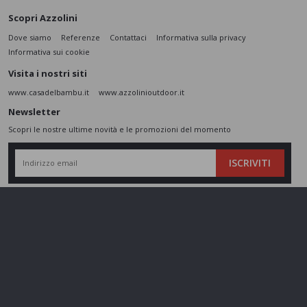
Scopri Azzolini
Dove siamo
Referenze
Contattaci
Informativa sulla privacy
Informativa sui cookie
Visita i nostri siti
www.casadelbambu.it
www.azzolinioutdoor.it
Newsletter
Scopri le nostre ultime novità e le promozioni del momento
ISCRIVITI
L’interessato,
letta l'informativa
dichiara di aver compreso le finalità e le modalità
del trattamento ivi descritte e presta il suo consenso al trattamento e alla
comunicazione dei dati personali per i fini di marketing
Seguici sui social