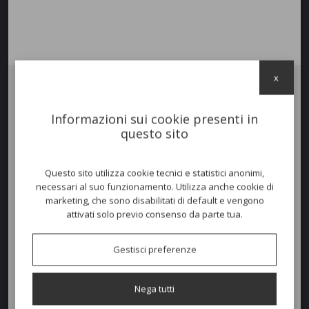
x
Tavolo
CRUISE
rotondo con struttura in pressofusione di alluminio,
verniciato a polvere nei colori bianco, grafite oppure verde petrolio.
Informazioni sui cookie presenti in
Ripiano in gres decoro
Calacatta
o
Ceppo di Grè
. Questa misura
questo sito
può ospitare fino a 8 posti a sedere. Adatto per utilizzo all'aperto.
Questo sito utilizza cookie tecnici e statistici anonimi,
necessari al suo funzionamento. Utilizza anche cookie di
Colori disponibili
marketing, che sono disabilitati di default e vengono
attivati solo previo consenso da parte tua.
Dimensioni e peso
Gestisci preferenze
Altezza:
75cm
Nega tutti
Diametro:
150cm