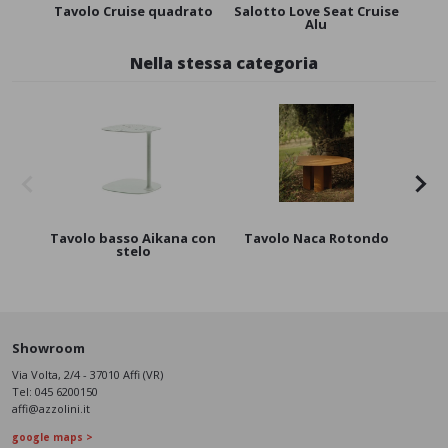
Tavolo Cruise quadrato
Salotto Love Seat Cruise
Po
Alu
Nella stessa categoria
Tavolo basso Aikana con
Tavolo Naca Rotondo
T
stelo
Showroom
Via Volta, 2/4 - 37010 Affi (VR)
Tel:
045 6200150
affi@azzolini.it
google maps >