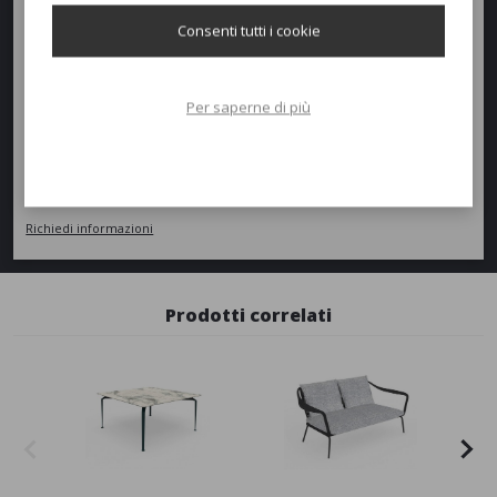
Peso:
65kg
Consenti tutti i cookie
Richiedi un preventivo
Per saperne di più
Quantità
AGGIUNGI AL PREVENTIVO
Richiedi informazioni
Prodotti correlati