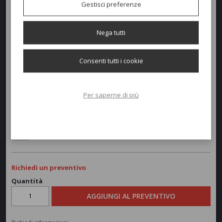
Gestisci preferenze
ALTRA MISURA DISPONIBILE:
rotondo d. 80 h.74
Nega tutti
Colori disponibili
Consenti tutti i cookie
Dimensioni e peso
Per saperne di più
Diametro:
60cm
Peso:
11,9kg
Richiedi un preventivo
Quantità
AGGIUNGI AL PREVENTIVO