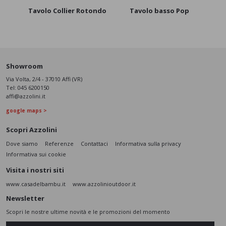
Tavolo Collier Rotondo
Tavolo basso Pop
Tavo
Showroom
Via Volta, 2/4 - 37010 Affi (VR)
Tel:
045 6200150
affi@azzolini.it
google maps >
Scopri Azzolini
Dove siamo
Referenze
Contattaci
Informativa sulla privacy
Informativa sui cookie
Visita i nostri siti
www.casadelbambu.it
www.azzolinioutdoor.it
Newsletter
Scopri le nostre ultime novità e le promozioni del momento