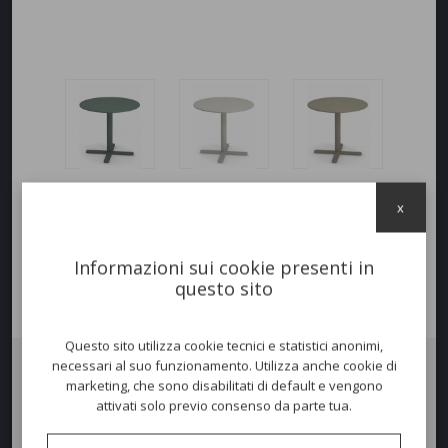
x
Informazioni sui cookie presenti in
questo sito
Questo sito utilizza cookie tecnici e statistici anonimi,
necessari al suo funzionamento. Utilizza anche cookie di
marketing, che sono disabilitati di default e vengono
Tavolo
DARWIN
rotondo. Struttura in acciaio verniciato con piano in
attivati solo previo consenso da parte tua.
lamiera pre-zincato a caldo. Nato per uso esterno, ideale per Contract
e Residenziale.