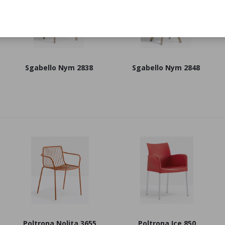
Sgabello Nym 2838
Sgabello Nym 2848
Poltrona Nolita 3655
Poltrona Ice 850