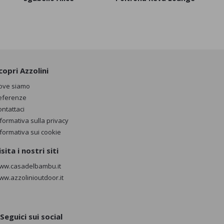
copri Azzolini
ove siamo
eferenze
ontattaci
nformativa sulla privacy
nformativa sui cookie
isita i nostri siti
ww.casadelbambu.it
ww.azzolinioutdoor.it
Seguici sui social