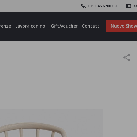
+39 045 6200150
af
renze
Lavora con noi
Gift/voucher
Contatti
Nuovo Sho