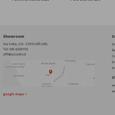
Showroom
S
Via Volta, 2/4 - 37010 Affi (VR)
D
Tel:
045 6200150
R
affi@azzolini.it
C
I
I
V
w
w
google maps >