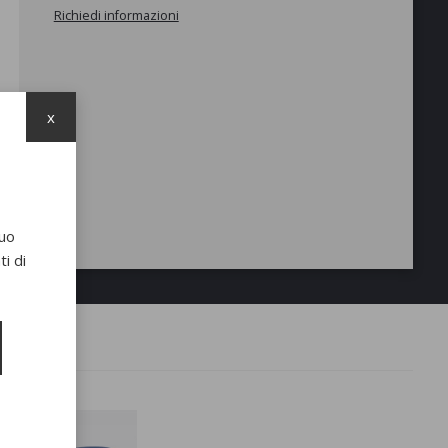
Richiedi informazioni
x
suo
i di