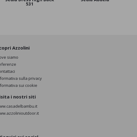
531
copri Azzolini
ove siamo
eferenze
ontattaci
nformativa sulla privacy
nformativa sui cookie
isita i nostri siti
ww.casadelbambu.it
ww.azzolinioutdoor.it
Seguici sui social