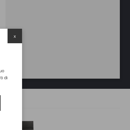
x
suo
i di