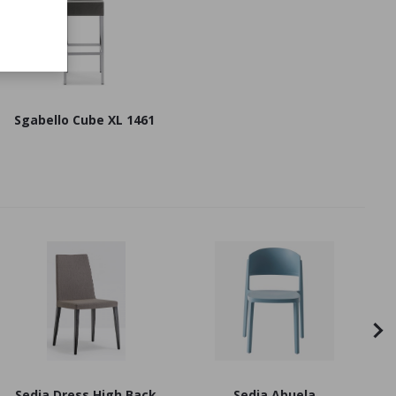
Sgabello Cube XL 1461
Sedia Dress High Back
Sedia Abuela