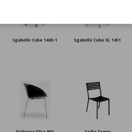
Sgabello Cube 1400-1
Sgabello Cube XL 1451
Poltrona Gliss 901
Sedia Segno