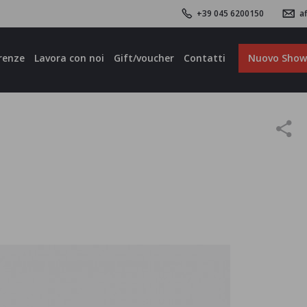
+39 045 6200150
af
renze
Lavora con noi
Gift/voucher
Contatti
Nuovo Sho