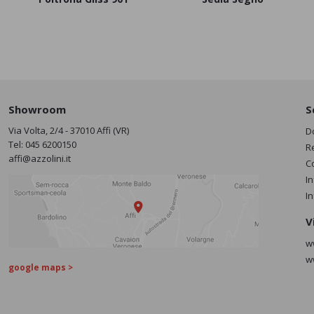
Showroom
S
Via Volta, 2/4 - 37010 Affi (VR)
D
Tel:
045 6200150
R
affi@azzolini.it
C
I
I
V
w
w
google maps >