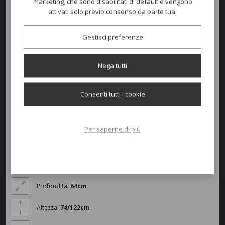
marketing, che sono disabilitati di default e vengono
attivati solo previo consenso da parte tua.
Sgabello
MAIORCA
con struttura in alluminio verniciato a polvere,
seduta e schienale rivestiti con tessuto Textilene disponibile nei colori:
Gestisci preferenze
Bianco (T1), Tortora (T2) o Nero-argento (T3) per la versione
bianca
;
Tortora (T2) per la versione
tortora
; Impilabile e leggero, adatto per
tutte le ambientazioni Contract e Residenziali a bordo piscina o zona
Nega tutti
bar.
Consenti tutti i cookie
Colori disponibili
Per saperne di più
Dimensioni e peso
Larghezza:
64cm
Profondità:
64cm
Altezza:
74/122cm