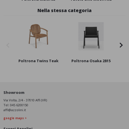
Nella stessa categoria
Poltrona Twins Teak
Poltrona Osaka 2815
Polt
Showroom
Via Volta, 2/4 - 37010 Affi (VR)
Tel:
045 6200150
affi@azzolini.it
google maps >
Scopri Azzolini