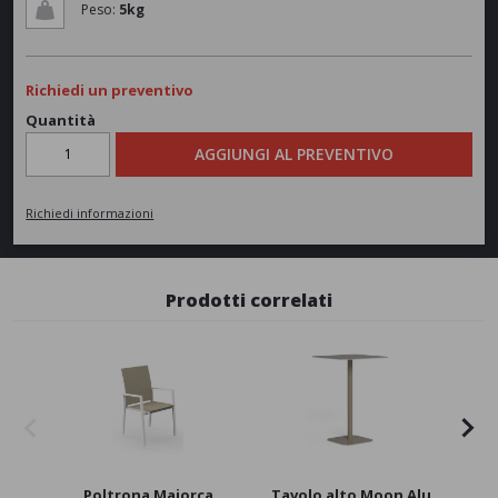
Peso:
5kg
Richiedi un preventivo
Quantità
AGGIUNGI AL PREVENTIVO
Richiedi informazioni
Prodotti correlati
Poltrona Maiorca
Tavolo alto Moon Alu
S