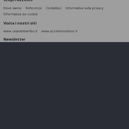
Dove siamo
Referenze
Contattaci
Informativa sulla privacy
Informativa sui cookie
Visita i nostri siti
www.casadelbambu.it
www.azzolinioutdoor.it
Newsletter
Scopri le nostre ultime novità e le promozioni del momento
ISCRIVITI
L’interessato,
letta l'informativa
dichiara di aver compreso le finalità e le modalità
del trattamento ivi descritte e presta il suo consenso al trattamento e alla
comunicazione dei dati personali per i fini di marketing
Seguici sui social