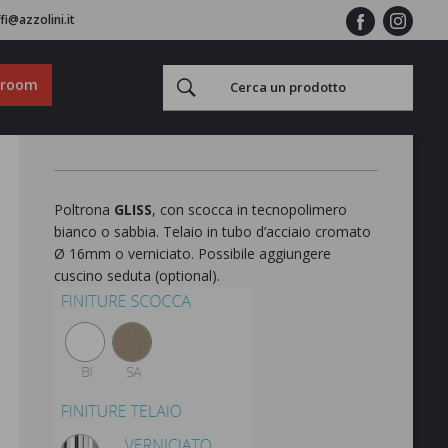
fi@azzolini.it
wroom
Poltrona
GLISS
, con scocca in tecnopolimero
bianco o sabbia. Telaio in tubo d’acciaio cromato
Ø 16mm o verniciato. Possibile aggiungere
cuscino seduta (optional).