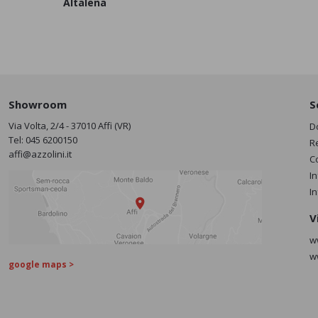
Altalena
Showroom
S
Via Volta, 2/4 - 37010 Affi (VR)
D
Tel:
045 6200150
R
affi@azzolini.it
C
I
I
V
w
w
google maps >