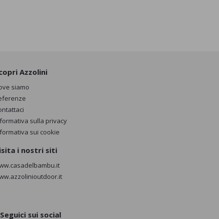
copri Azzolini
ove siamo
eferenze
ontattaci
nformativa sulla privacy
nformativa sui cookie
isita i nostri siti
ww.casadelbambu.it
ww.azzolinioutdoor.it
Seguici sui social