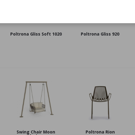
Poltrona Gliss Soft 1020
Poltrona Gliss 920
Swing Chair Moon
Poltrona Rion