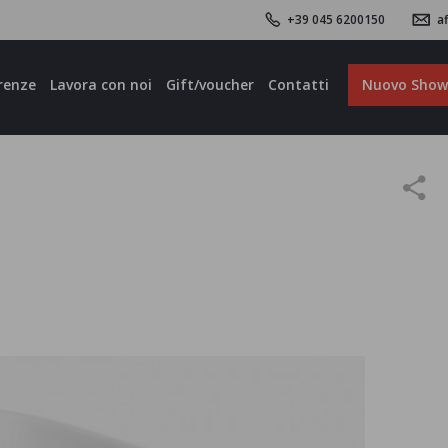
+39 045 6200150
af
renze
Lavora con noi
Gift/voucher
Contatti
Nuovo Sho