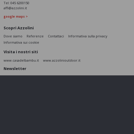
Tel:
045 6200150
affi@azzolini.it
google maps >
Scopri Azzolini
Dove siamo
Referenze
Contattaci
Informativa sulla privacy
Informativa sui cookie
Visita i nostri siti
www.casadelbambu.it
www.azzolinioutdoor.it
Newsletter
Scopri le nostre ultime novità e le promozioni del momento
ISCRIVITI
L’interessato,
letta l'informativa
dichiara di aver compreso le finalità e le modalità
del trattamento ivi descritte e presta il suo consenso al trattamento e alla
comunicazione dei dati personali per i fini di marketing
Seguici sui social