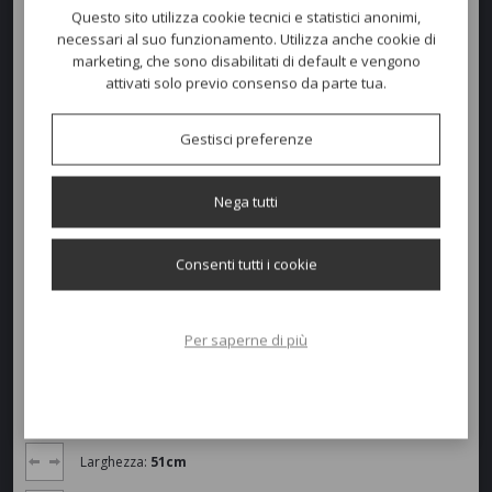
Questo sito utilizza cookie tecnici e statistici anonimi,
Sgabello
KUADRA
.
necessari al suo funzionamento. Utilizza anche cookie di
Scocca in multistrato impiallacciato rovere disponibile in diverse
marketing, che sono disabilitati di default e vengono
finiture. Struttura in tubo d'acciaio Ø mm16 finitura cromato, cromato
attivati solo previo consenso da parte tua.
opaco o verniciato.
Impilabile. Altezza seduta 77cm.
Gestisci preferenze
Nega tutti
Consenti tutti i cookie
Per saperne di più
Dimensioni e peso
Larghezza:
51cm