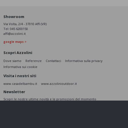
Showroom
Via Volta, 2/4 - 37010 Affi (VR)
Tel:
045 6200150
affi@azzolini.it
google maps >
Scopri Azzolini
Dove siamo
Referenze
Contattaci
Informativa sulla privacy
Informativa sui cookie
Visita i nostri siti
www.casadelbambu.it
www.azzolinioutdoor.it
Newsletter
Scopri le nostre ultime novità e le promozioni del momento
ISCRIVITI
L’interessato,
letta l'informativa
dichiara di aver compreso le finalità e le modalità