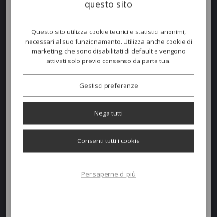
questo sito
Completo di cuscino seduta, imbottito in poliuretano espanso
drenante e rivestito in tessuto.
Impilabile
.
Questo sito utilizza cookie tecnici e statistici anonimi,
necessari al suo funzionamento. Utilizza anche cookie di
marketing, che sono disabilitati di default e vengono
attivati solo previo consenso da parte tua.
Gestisci preferenze
Nega tutti
Consenti tutti i cookie
Per saperne di più