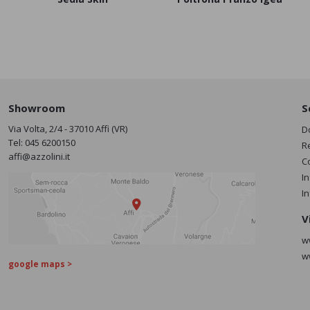
Showroom
S
Via Volta, 2/4 - 37010 Affi (VR)
D
Tel:
045 6200150
R
affi@azzolini.it
C
I
I
V
w
w
google maps >