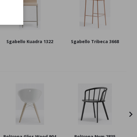
Sgabello Kuadra 1322
Sgabello Tribeca 3668
Poltrona Gliss Wood 904
Poltrona Nym 2835