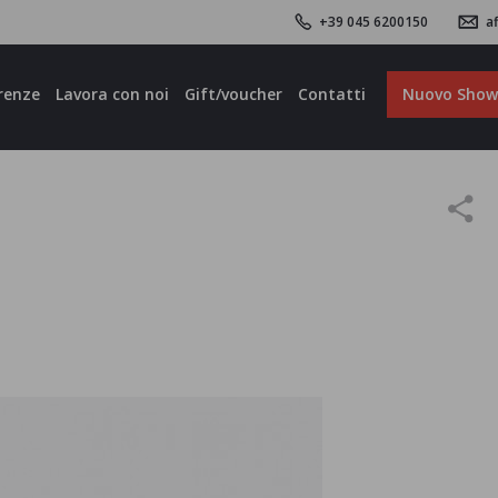
+39 045 6200150
af
renze
Lavora con noi
Gift/voucher
Contatti
Nuovo Sho