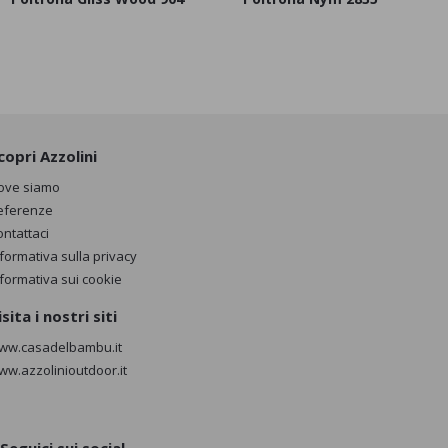
copri Azzolini
ove siamo
eferenze
ontattaci
nformativa sulla privacy
nformativa sui cookie
isita i nostri siti
ww.casadelbambu.it
ww.azzolinioutdoor.it
Seguici sui social