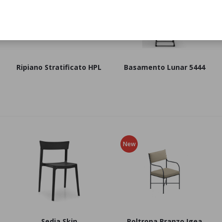
Ripiano Stratificato HPL
Basamento Lunar 5444
New
Sedia Skin
Poltrona Pranzo Igea