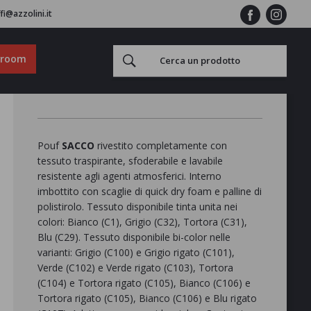
fi@azzolini.it
wroom
Pouf
SACCO
rivestito completamente con
tessuto traspirante, sfoderabile e lavabile
resistente agli agenti atmosferici. Interno
imbottito con scaglie di quick dry foam e palline di
polistirolo. Tessuto disponibile tinta unita nei
colori: Bianco (C1), Grigio (C32), Tortora (C31),
Blu (C29). Tessuto disponibile bi-color nelle
varianti: Grigio (C100) e Grigio rigato (C101),
Verde (C102) e Verde rigato (C103), Tortora
(C104) e Tortora rigato (C105), Bianco (C106) e
Tortora rigato (C105), Bianco (C106) e Blu rigato