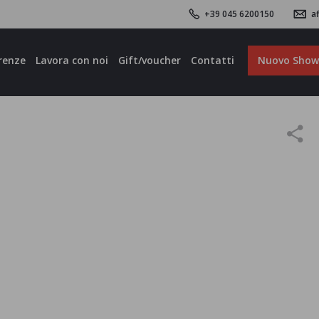
+39 045 6200150
af
renze
Lavora con noi
Gift/voucher
Contatti
Nuovo Sho