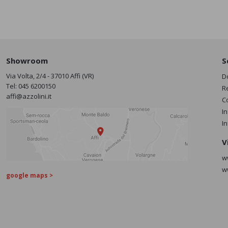
Showroom
S
Via Volta, 2/4 - 37010 Affi (VR)
D
Tel:
045 6200150
R
affi@azzolini.it
C
I
I
V
w
w
google maps >