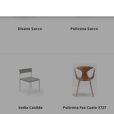
Divano Sacco
Poltrona Sacco
Sedia Casilda
Poltrona Fox Cuoio 3727