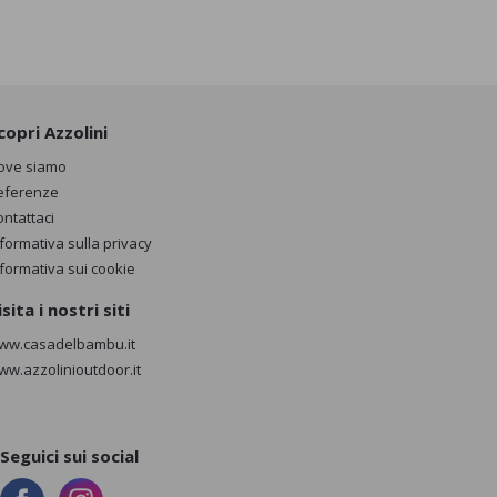
copri Azzolini
ove siamo
eferenze
ontattaci
nformativa sulla privacy
nformativa sui cookie
isita i nostri siti
ww.casadelbambu.it
ww.azzolinioutdoor.it
Seguici sui social