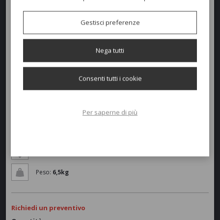
prodotto di alta qualità destinato sia al contract che al residenziale. E'
caratterizzata da una monoscocca: braccioli, seduta e schienale in
alluminio pressofuso e gambe in alluminio estruso. Impilabile.
Gestisci preferenze
Nega tutti
Colori disponibili
Consenti tutti i cookie
Dimensioni e peso
Larghezza:
55cm
Per saperne di più
Profondità:
54cm
Altezza:
44/80cm
Peso:
6,5kg
Richiedi un preventivo