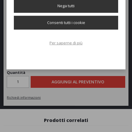
Larghezza:
85cm
Nega tutti
Profondità:
78cm
Consenti tutti i cookie
Altezza:
82/43cm
Per saperne di più
Peso:
15,3kg
Richiedi un preventivo
Quantità
AGGIUNGI AL PREVENTIVO
Richiedi informazioni
Prodotti correlati