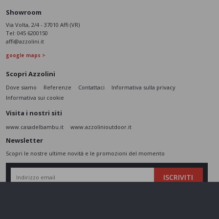
Showroom
Via Volta, 2/4 - 37010 Affi (VR)
Tel:
045 6200150
affi@azzolini.it
google maps >
Scopri Azzolini
Dove siamo
Referenze
Contattaci
Informativa sulla privacy
Informativa sui cookie
Visita i nostri siti
www.casadelbambu.it
www.azzolinioutdoor.it
Newsletter
Scopri le nostre ultime novità e le promozioni del momento
ISCRIVITI
L’interessato,
letta l'informativa
dichiara di aver compreso le finalità e le modalità
del trattamento ivi descritte e presta il suo consenso al trattamento e alla
comunicazione dei dati personali per i fini di marketing