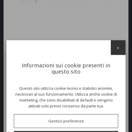
x
Informazioni sui cookie presenti in
Poltrona Lounge LOVE
questo sito
Poltrona con fusto in
tubo d'acciaio conificato
Ø 20-14 mm.
Verniciato Nero Opaco, Nickel Nero, Ottone Lucido
.
Questo sito utilizza cookie tecnici e statistici anonimi,
Scocca in multistrato da 10 mm con imbottitura in poliuretano
necessari al suo funzionamento. Utilizza anche cookie di
espanso, ad alta elasticità.
marketing, che sono disabilitati di default e vengono
attivati solo previo consenso da parte tua.
Tessuto disponibile colore a scelta.
Gestisci preferenze
Dimensioni e peso