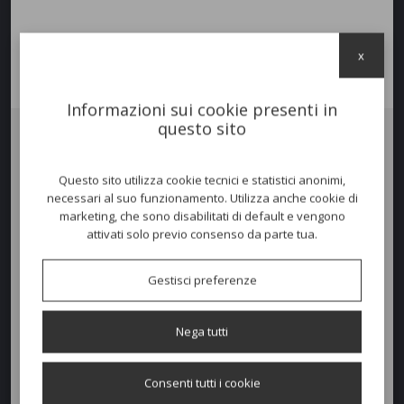
x
Informazioni sui cookie presenti in
questo sito
Poltrona HUG Lounge
Questo sito utilizza cookie tecnici e statistici anonimi,
Struttura tubolare di acciaio galvanizzato verniciato per uso esterno.
necessari al suo funzionamento. Utilizza anche cookie di
Una linea che vuole dare la sensazione di un abbraccio. Linee
marketing, che sono disabilitati di default e vengono
smussate, morbidezza e confort la fanno da padrona. Hug propone
attivati solo previo consenso da parte tua.
anche divano 3 posti. Una cuscineria importante ed essenziale
sfoderabile e disponibile in vari colori.
Gestisci preferenze
Colori disponibili
Nega tutti
Consenti tutti i cookie