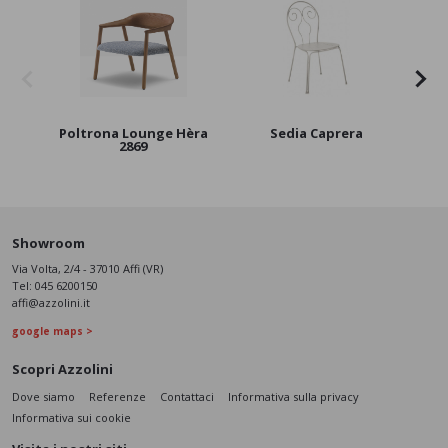
Poltrona Lounge Hèra
Sedia Caprera
Sg
2869
Showroom
Via Volta, 2/4 - 37010 Affi (VR)
Tel:
045 6200150
affi@azzolini.it
google maps >
Scopri Azzolini
Dove siamo
Referenze
Contattaci
Informativa sulla privacy
Informativa sui cookie