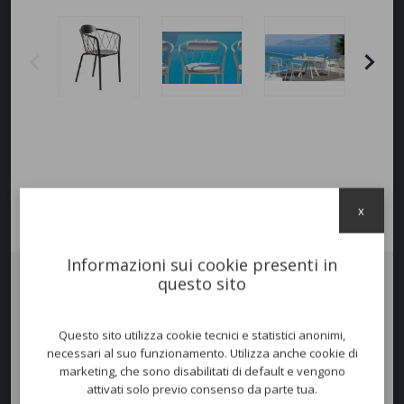
x
Informazioni sui cookie presenti in
questo sito
Poltrona DAISY METALLO .
Acciaio zincato e verniciato per uso esterno. In stile moderno e
Questo sito utilizza cookie tecnici e statistici anonimi,
particolare, è dotata di braccioli. Disponibile, in vari colori, il cuscino
necessari al suo funzionamento. Utilizza anche cookie di
seduta e schienale per un maggiore comfort. Schienalino è un
marketing, che sono disabilitati di default e vengono
optional. Disponibile in colori Standard.
attivati solo previo consenso da parte tua.
Impilabile