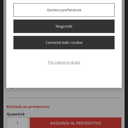
Gestisci preferenze
Colori disponibili
Nega tutti
Dimensioni e peso
Consenti tutti i cookie
Larghezza:
57,5cm
Profondità:
55cm
Per saperne di più
Altezza:
45/75cm
Peso:
6,5kg
Richiedi un preventivo
Quantità
AGGIUNGI AL PREVENTIVO