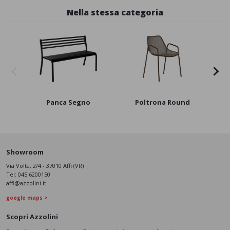
Nella stessa categoria
Panca Segno
Poltrona Round
S
Showroom
Via Volta, 2/4 - 37010 Affi (VR)
Tel:
045 6200150
affi@azzolini.it
google maps >
Scopri Azzolini