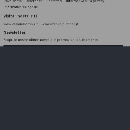
Dove siamo
Referenze
Contattaci
Informativa sulla privacy
Informativa sui cookie
Visita i nostri siti
www.casadelbambu.it
www.azzolinioutdoor.it
Newsletter
Scopri le nostre ultime novità e le promozioni del momento
ISCRIVITI
L’interessato,
letta l'informativa
dichiara di aver compreso le finalità e le modalità
del trattamento ivi descritte e presta il suo consenso al trattamento e alla
comunicazione dei dati personali per i fini di marketing
Seguici sui social
Azzolini SRL - P.IVA 01802860237 - Cap. Sociale 110.000 € - REA
VR197974 -
gestisci cookie