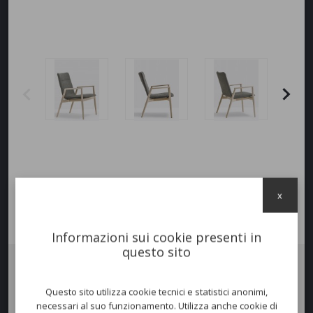
x
Informazioni sui cookie presenti in
questo sito
Poltrona
MALMÖ RELAX SOFT
è una poltrona dalla scocca ampia ed
Questo sito utilizza cookie tecnici e statistici anonimi,
accogliente. Lo
schienale alto
sostiene le spalle e favorisce la
necessari al suo funzionamento. Utilizza anche cookie di
distensione. Il
frassino
tornito e le linee sinuose e naturali dei