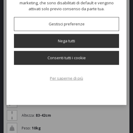
marketing, che sono disabilitati di default e vengono
braccioli, sui quali il tatto trova piacere a scorrere, aggiungono
attivati solo previo consenso da parte tua.
comfort della scocca imbottita in
tessuto o finta pelle
.
Gestisci preferenze
Nega tutti
Consenti tutti i cookie
Per saperne di più
Dimensioni e peso
Larghezza:
72cm
Profondità:
68cm
Altezza:
83-42cm
Peso:
10kg