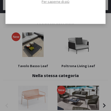
Per saperne di più
Richiedi informazioni
Prodotti correlati
New
Tavolo Basso Leaf
Poltrona Living Leaf
Nella stessa categoria
New
New