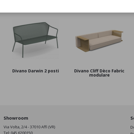
Divano Darwin 2 posti
Divano Cliff Dèco Fabric
modulare
Showroom
S
Via Volta, 2/4 - 37010 Affi (VR)
D
Tel:
045 6200150