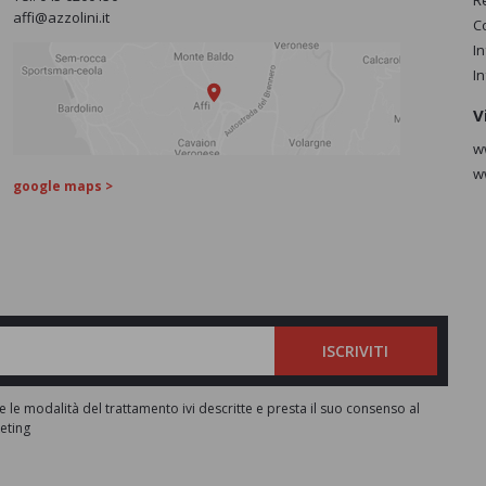
R
affi@azzolini.it
C
I
I
V
w
w
google maps >
ISCRIVITI
e le modalità del trattamento ivi descritte e presta il suo consenso al
keting