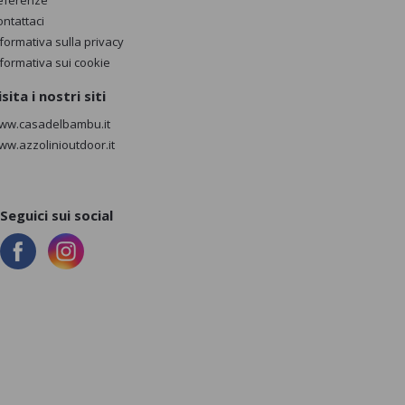
eferenze
ontattaci
nformativa sulla privacy
nformativa sui cookie
isita i nostri siti
ww.casadelbambu.it
ww.azzolinioutdoor.it
Seguici sui social