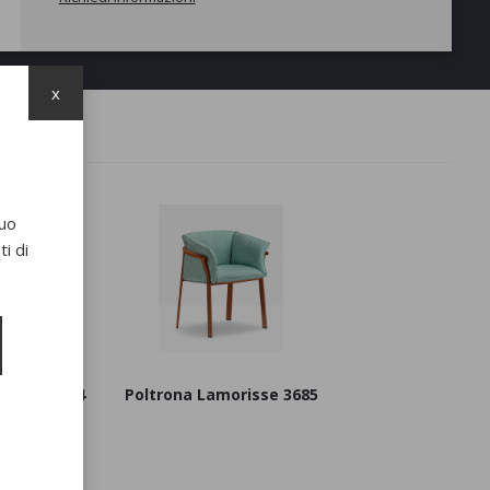
x
suo
i di
orisse 3684
Poltrona Lamorisse 3685