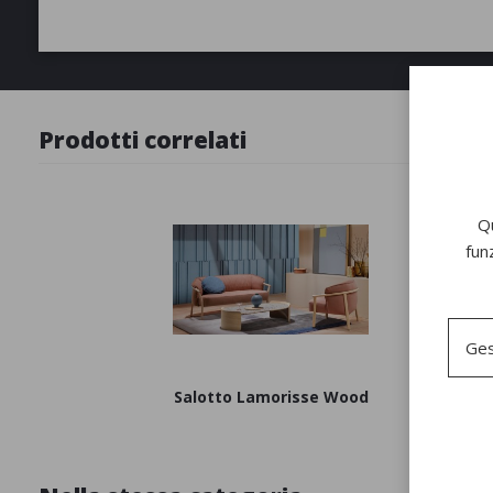
Prodotti correlati
Qu
fun
Ges
Salotto Lamorisse Wood
Poltron
Woo