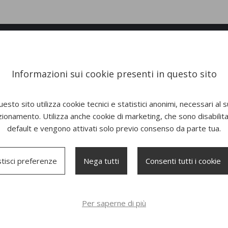
Informazioni sui cookie presenti in questo sito
esto sito utilizza cookie tecnici e statistici anonimi, necessari al 
zionamento. Utilizza anche cookie di marketing, che sono disabilitat
default e vengono attivati solo previo consenso da parte tua.
tisci preferenze
Nega tutti
Consenti tutti i cookie
a Lamorisse
Lamorisse Wood 3686
Poltrona Lam
d 3687
Per saperne di più