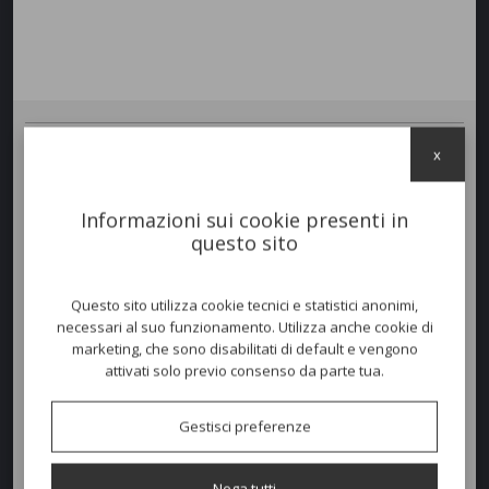
x
Divano
ATHENA
due posti. Struttura in acciaio verniciato per uso
esterno. Questa collezione è caratterizzata da un inconfondibile
motivo ornamentale in lamiera intrecciata, che dona eleganza e
Informazioni sui cookie presenti in
carattere alla collezione. Athena è una famiglia di arredi che
questo sito
comprende sedute, tavoli e arredi lounge per ogni momento di relax
all’aperto.
Questo sito utilizza cookie tecnici e statistici anonimi,
necessari al suo funzionamento. Utilizza anche cookie di
Colori disponibili
marketing, che sono disabilitati di default e vengono
attivati solo previo consenso da parte tua.
Dimensioni e peso
Gestisci preferenze
Larghezza:
134cm
Nega tutti