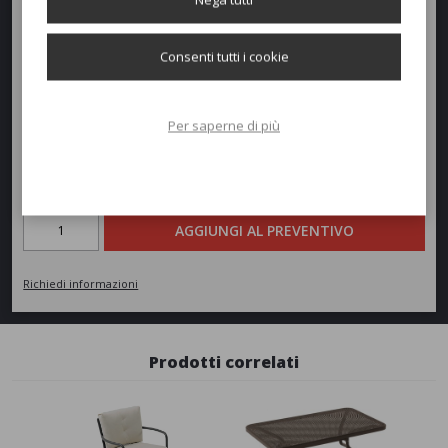
Profondità:
78cm
Consenti tutti i cookie
Altezza:
32/78cm
Peso:
18kg
Per saperne di più
Richiedi un preventivo
Quantità
AGGIUNGI AL PREVENTIVO
Richiedi informazioni
Prodotti correlati