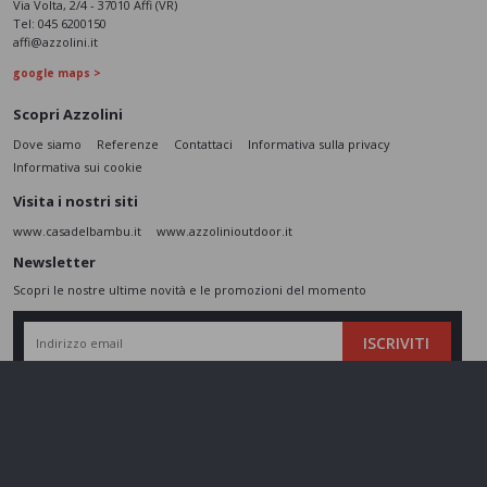
Via Volta, 2/4 - 37010 Affi (VR)
Tel:
045 6200150
affi@azzolini.it
google maps >
Scopri Azzolini
Dove siamo
Referenze
Contattaci
Informativa sulla privacy
Informativa sui cookie
Visita i nostri siti
www.casadelbambu.it
www.azzolinioutdoor.it
Newsletter
Scopri le nostre ultime novità e le promozioni del momento
ISCRIVITI
L’interessato,
letta l'informativa
dichiara di aver compreso le finalità e le modalità
del trattamento ivi descritte e presta il suo consenso al trattamento e alla
comunicazione dei dati personali per i fini di marketing
Seguici sui social