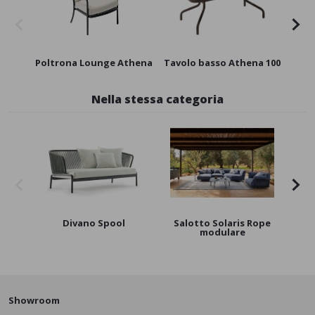
Poltrona Lounge Athena
Tavolo basso Athena 100
Nella stessa categoria
Divano Spool
Salotto Solaris Rope
Div
modulare
Showroom