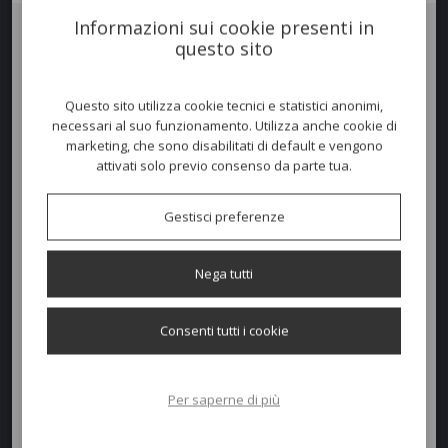
Informazioni sui cookie presenti in
questo sito
Salotto ARKI-SOFA
, struttura in tubo d'acciaio e imbottitura in
schiumato poliuretanico con fodera idrorepellente rivestita con un
tessuto per esterno. Generosa cuscineria disponibile in diverse
Questo sito utilizza cookie tecnici e statistici anonimi,
colorazioni, sfoderabile e lavabile, supportata da cinghie elastiche. La
necessari al suo funzionamento. Utilizza anche cookie di
seduta resta sospesa perchè dotato di piedini in acciaio inox.
marketing, che sono disabilitati di default e vengono
attivati solo previo consenso da parte tua.
COMPOSTO DA:
- 1 Divano 2 posti 202x81 h. 40/74
- 2 Poltrone 104x81 h. 40/74
Gestisci preferenze
Nega tutti
Consenti tutti i cookie
Per saperne di più
Richiedi un preventivo