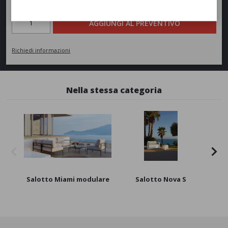
Quantità
AGGIUNGI AL PREVENTIVO
Richiedi informazioni
Nella stessa categoria
Salotto Miami modulare
Salotto Nova S
Sal