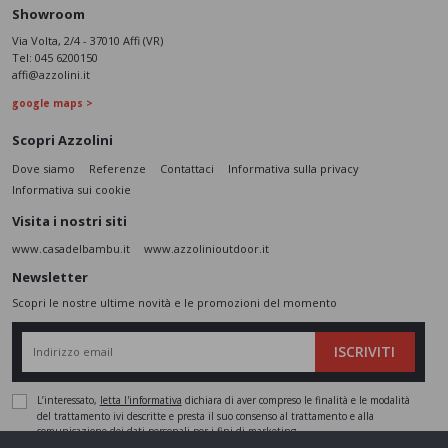
Showroom
Via Volta, 2/4 - 37010 Affi (VR)
Tel:
045 6200150
affi@azzolini.it
google maps >
Scopri Azzolini
Dove siamo
Referenze
Contattaci
Informativa sulla privacy
Informativa sui cookie
Visita i nostri siti
www.casadelbambu.it
www.azzolinioutdoor.it
Newsletter
Scopri le nostre ultime novità e le promozioni del momento
ISCRIVITI
L’interessato,
letta l'informativa
dichiara di aver compreso le finalità e le modalità
del trattamento ivi descritte e presta il suo consenso al trattamento e alla
comunicazione dei dati personali per i fini di marketing