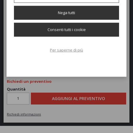
Dimensioni e peso
Nega tutti
Larghezza:
152cm
Consenti tutti i cookie
Profondità:
83cm
Altezza:
82cm
Per saperne di più
Peso:
32kg
Richiedi un preventivo
Quantità
AGGIUNGI AL PREVENTIVO
Richiedi informazioni