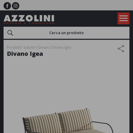
Prodotti
Salotti e Divani
Divano Igea
Divano Igea