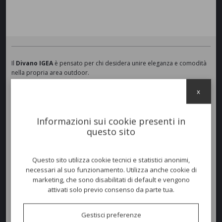
Il
Divano IGEA
è pensato per chi desidera unire eleganza e comodità
nella propria area outdoor.
Presenta linee pulite e una personalità contemporanea, capace di
x
inserirsi con equilibrio sia in contesti moderni sia in spazi dal gusto più
tradizionale.
La struttura è in
ferro zincato
verniciato a polveri ed i morbidi cuscini
Informazioni sui cookie presenti in
della seduta e dello schienale assicurano un comfort immediato,
questo sito
rendendo questo elemento il punto d’incontro ideale per creare
un’area lounge accogliente e ben definita.
Questo sito utilizza cookie tecnici e statistici anonimi,
Disponibile anche il divano a 03 posti:
227x83 h. 82 cm.
necessari al suo funzionamento. Utilizza anche cookie di
marketing, che sono disabilitati di default e vengono
attivati solo previo consenso da parte tua.
Colori disponibili
Gestisci preferenze