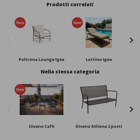
Prodotti correlati
New
New
New
Poltrona Lounge Igea
Lettino Igea
Po
Nella stessa categoria
New
Divano Cafè
Divano Athena 2 posti