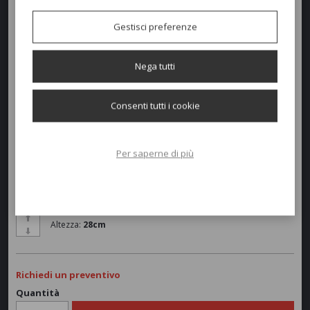
tessuti adatti all’esterno: resistenti all’acqua, alle macchie, ai raggi UV,
alle abrasioni e le
ruote
.
Gestisci preferenze
Colori disponibili
Nega tutti
Consenti tutti i cookie
Dimensioni e peso
Per saperne di più
Larghezza:
207cm
Profondità:
78cm
Altezza:
28cm
Richiedi un preventivo
Quantità