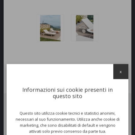
x
Informazioni sui cookie presenti in
questo sito
Lettino
ZEBRA
, telaio in pressofusione di alluminio e telo in Batyline,
Questo sito utilizza cookie tecnici e statistici anonimi,
disponibile in diverse colorazioni.
necessari al suo funzionamento. Utilizza anche cookie di
L’incontro perfetto ffra la solidità del materiale e la leggerezza delle
marketing, che sono disabilitati di default e vengono
forme.
attivati solo previo consenso da parte tua.
Per un comfort ancora maggiore, è disponibile il
materassino
con