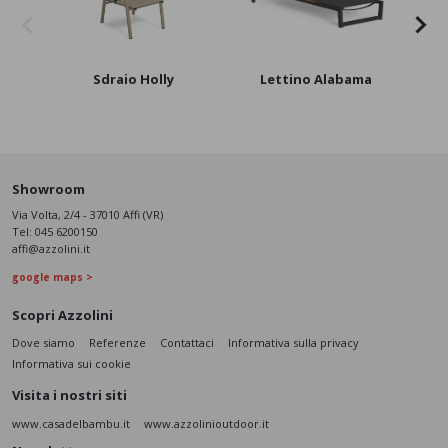
Sdraio Holly
Lettino Alabama
L
Showroom
Via Volta, 2/4 - 37010 Affi (VR)
Tel:
045 6200150
affi@azzolini.it
google maps >
Scopri Azzolini
Dove siamo
Referenze
Contattaci
Informativa sulla privacy
Informativa sui cookie
Visita i nostri siti
www.casadelbambu.it
www.azzolinioutdoor.it