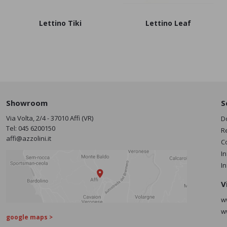
Lettino Tiki
Lettino Leaf
Showroom
S
Via Volta, 2/4 - 37010 Affi (VR)
D
Tel:
045 6200150
R
affi@azzolini.it
C
I
I
V
w
w
google maps >