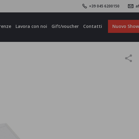
+39 045 6200150
af
renze
Lavora con noi
Gift/voucher
Contatti
Nuovo Sho