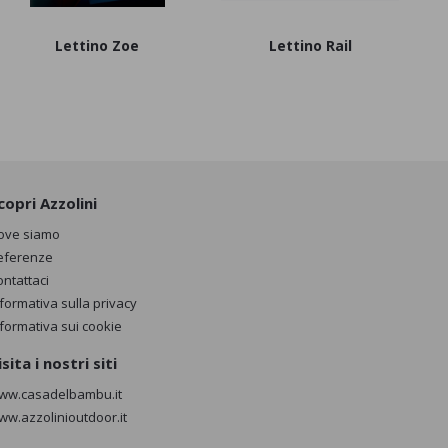
Lettino Zoe
Lettino Rail
L
copri Azzolini
ove siamo
eferenze
ontattaci
nformativa sulla privacy
nformativa sui cookie
isita i nostri siti
ww.casadelbambu.it
ww.azzolinioutdoor.it