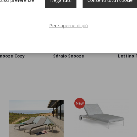
Per saperne di più
Snooze Cozy
Sdraio Snooze
Lettino
New