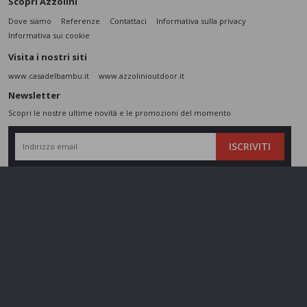
Scopri Azzolini
Dove siamo
Referenze
Contattaci
Informativa sulla privacy
Informativa sui cookie
Visita i nostri siti
www.casadelbambu.it
www.azzolinioutdoor.it
Newsletter
Scopri le nostre ultime novità e le promozioni del momento
ISCRIVITI
L’interessato,
letta l'informativa
dichiara di aver compreso le finalità e le modalità
del trattamento ivi descritte e presta il suo consenso al trattamento e alla
comunicazione dei dati personali per i fini di marketing
Seguici sui social