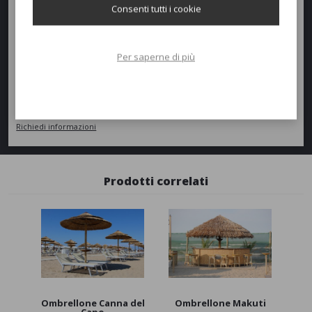
Consenti tutti i cookie
Richiedi un preventivo
Per saperne di più
Quantità
AGGIUNGI AL PREVENTIVO
Richiedi informazioni
Prodotti correlati
Ombrellone Canna del
Ombrellone Makuti
Capo