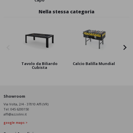
Nella stessa categoria
Tavolo da Biliardo
Calcio Balilla Mundial
Cal
Cubista
Showroom
Via Volta, 2/4 - 37010 Affi (VR)
Tel:
045 6200150
affi@azzolini.it
google maps >