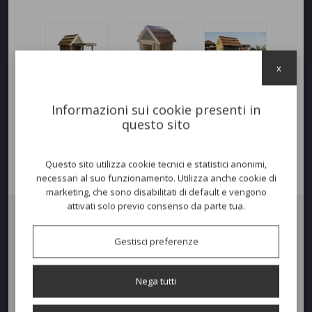
x
Informazioni sui cookie presenti in
questo sito
Questo sito utilizza cookie tecnici e statistici anonimi,
necessari al suo funzionamento. Utilizza anche cookie di
marketing, che sono disabilitati di default e vengono
attivati solo previo consenso da parte tua.
Cabina da Spiaggia
Gestisci preferenze
in legno d'abete rifinito a grezzo, con innesti in legno di eucalipto
sudafricano trattato in autoclave per esterno.
Copertura in Canna del capo su struttura in ferro zincato a caldo.
Nega tutti
*Disponibile anche nella versione con portico*